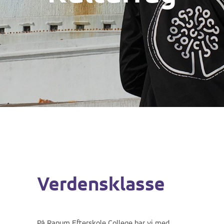
Verdensklasse
På Ranum Efterskole College har vi med