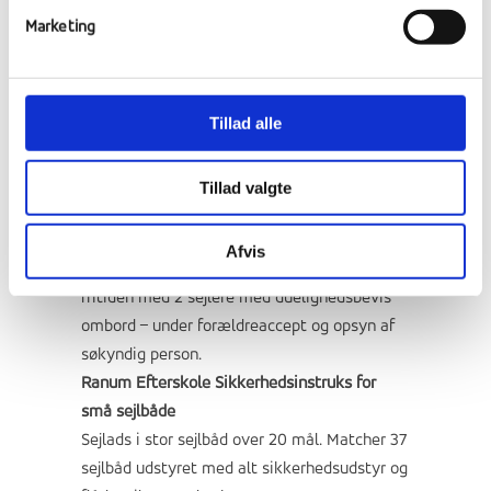
kano og kajak
Marketing
Sejlads i små sejlbåde under 20 mål: 6
sejlbåde mrk. Stor Triss er godkendt som
skolebåde og er synkefrie. De er testet og
Tillad alle
flyder efteråret 2011 og foråret 2012. Udstyret
som udlejningsfartøj med alt
sikkerhedsudstyr til regulativet.
Tillad valgte
Svømmeprøve af elever. Undervisning i
duelighedsbevis, og praktisk sejlads.
Afvis
Frigørelsesbevis ifht. selv at sejle bådene i
fritiden med 2 sejlere med duelighedsbevis
ombord – under forældreaccept og opsyn af
søkyndig person.
Ranum Efterskole Sikkerhedsinstruks
for
små sejlbåde
Sejlads i stor sejlbåd over 20 mål. Matcher 37
sejlbåd udstyret med alt sikkerhedsudstyr og