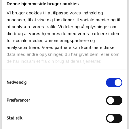
Denne hjemmeside bruger cookies
forefindes på:
Vi bruger cookies til at tilpasse vores indhold og
Bekendtgørelse om mindre fartøjer der
annoncer, til at vise dig funktioner til sociale medier og til
medtager op til 12 passagerer
at analysere vores trafik. Vi deler også oplysninger om
din brug af vores hjemmeside med vores partnere inden
for sociale medier, annonceringspartnere og
analysepartnere. Vores partnere kan kombinere disse
Kano og kajak – særskilt tilladelse og
data med andre oplysninger, du har givet dem, eller som
vurdering ved hvert udlån / udleje. Vi
de har indsamlet fra din brug af deres tjenester.
forventer at se en kopi af indholdsplan for
undervisningsforløb fra skoler og
Samtykkevalg
institutioner, som viser ansvar og
Nødvendig
sikkerhedsprocedurer. Vi udlejer instruktører
til de institutionelle lejere, som ikke har
Præferencer
kvalificerede instruktører / lærere. Private
lånere / lejere: opmærksomhed omkring
sikkerhedsinstruks
og ansvarsfraskrivelse.
Statistik
Ranum Efterskole Sikkerhedsinstruks
for