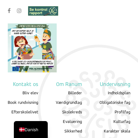
Kontakt os
Om Ranum
Undervisning
Bliv elev
Billeder
Indholdsplan
Book rundvisning
Værdigrundlag
Obligatoriske fag
Efterskolelivet
Skolekreds
Profilfag
English
Evaluering
Kulturfag
Danish
Sikkerhed
Karakter skala