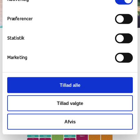
Præferencer
Statistik
Marketing
En uge – fyldt med
oplevelser
Tillad alle
Eksempel på et ugeskema. Tilpas det med
dine valg af Modul 1, Modul 2 og Modul 3.
Tillad valgte
Afvis