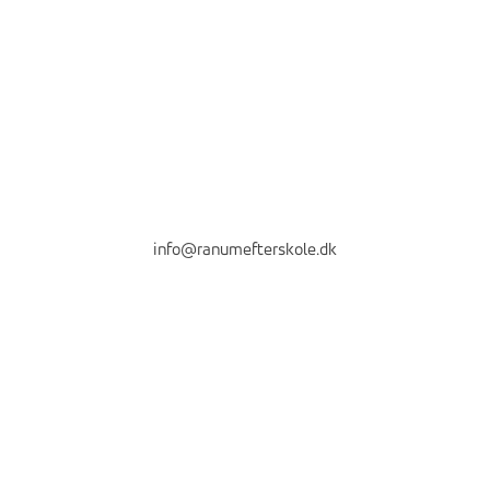
info@ranumefterskole.dk