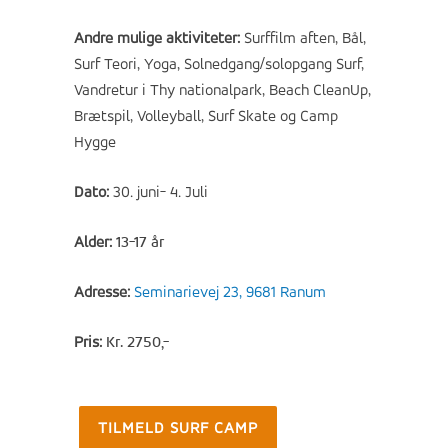
Andre mulige aktiviteter:
Surffilm aften, Bål,
Surf Teori, Yoga, Solnedgang/solopgang Surf,
Vandretur i Thy nationalpark, Beach CleanUp,
Brætspil, Volleyball, Surf Skate og Camp
Hygge
Dato
:
30. juni- 4. Juli
Alder
:
13-17 år
Adresse
:
Seminarievej 23, 9681 Ranum
Pris
:
Kr. 2750,-
TILMELD SURF CAMP