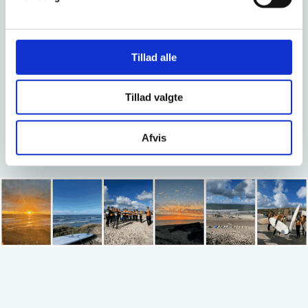
vores jagt på de gode bølger og øver pop up-
teknikken på brættet. Vores instruktører er
der for at guide dig igennem hele processen,
Tillad alle
og målet med dette kursus er at ruste dig til
snart at tage på vandet på egen hånd. Vores
erfarne instruktører vil sørge for, at du får en
Tillad valgte
sjov og tryg oplevelse i Vesterhavet.Get on
board!
Afvis