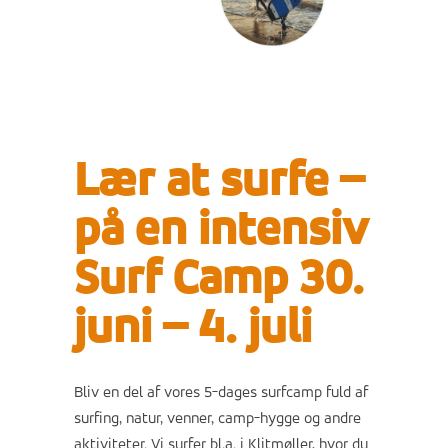
Lær at surfe –
på en intensiv
Surf Camp 30.
juni – 4. juli
Bliv en del af vores 5-dages surfcamp fuld af
surfing, natur, venner, camp-hygge og andre
aktiviteter. Vi surfer bl.a. i Klitmøller, hvor du