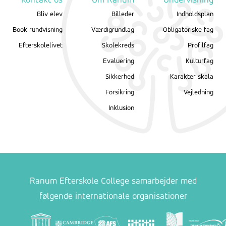
Kontakt os
Om Ranum
Undervisning
Bliv elev
Billeder
Indholdsplan
Book rundvisning
Værdigrundlag
Obligatoriske fag
Efterskolelivet
Skolekreds
Profilfag
Evaluering
Kulturfag
Sikkerhed
Karakter skala
Forsikring
Vejledning
Inklusion
Ranum Efterskole College samarbejder med
følgende internationale organisationer