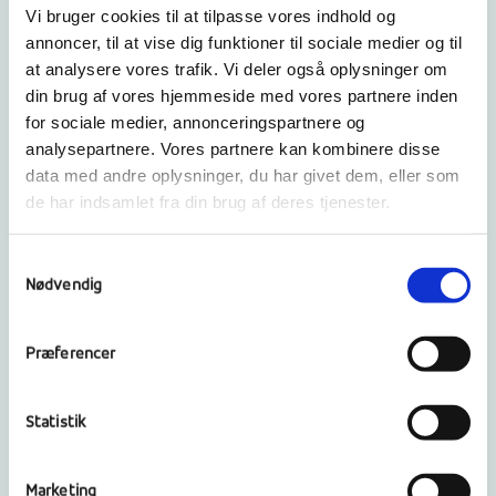
Vi bruger cookies til at tilpasse vores indhold og
På
Surf begynderkursus
får du en
annoncer, til at vise dig funktioner til sociale medier og til
grundlæggende og grundig introduktion til
at analysere vores trafik. Vi deler også oplysninger om
surfudstyr, surfteknik og vigtige
din brug af vores hjemmeside med vores partnere inden
sikkerhedsregler på havet. Du lærer, hvordan
for sociale medier, annonceringspartnere og
du fanger bølgerne og hvordan du kommer op
analysepartnere. Vores partnere kan kombinere disse
at stå på brættet. Forvent en støttende og
data med andre oplysninger, du har givet dem, eller som
opmuntrende atmosfære, hvor du kan stille
de har indsamlet fra din brug af deres tjenester.
spørgsmål og forbedre dine surfegenskaber.
Vores fokus på dette kursus er at skabe en
Samtykkevalg
sjov og tryg oplevelse på vandet, så du kan
Nødvendig
nyde hvert øjeblik. Vi glæder os til at tage
dig med – Get on board
Præferencer
Øvede
Statistik
På
Surf fortsætterkursus
repeterer vi teori og
sikkerhed på land. I vandet fortsætter vi
Marketing