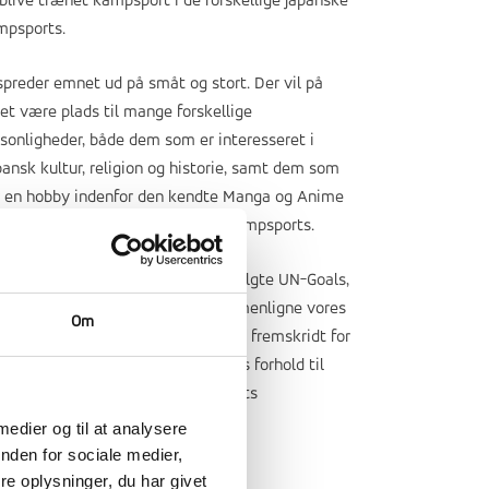
 blive trænet kampsport i de forskellige japanske
mpsports.
spreder emnet ud på småt og stort. Der vil på
et være plads til mange forskellige
sonligheder, både dem som er interesseret i
ansk kultur, religion og historie, samt dem som
r en hobby indenfor den kendte Manga og Anime
erden eller interessen for deres kampsports.
udover arbejder vi med vores 3 valgte UN-Goals,
 er nr. 4, 5 og 14. Her skal vi sammenligne vores
Om
dannelsessystem med deres. Vores fremskridt for
estilling i forhold til deres. Og vores forhold til
keri og regler, for at beskytte havets
diversitet.
 medier og til at analysere
nden for sociale medier,
e oplysninger, du har givet