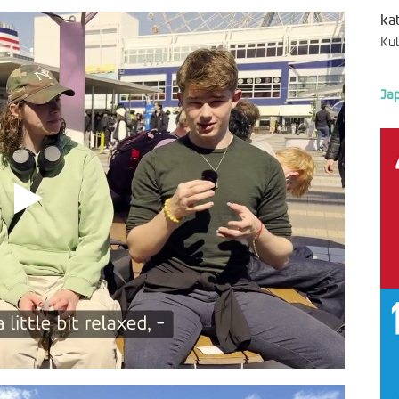
ka
Kul
Jap