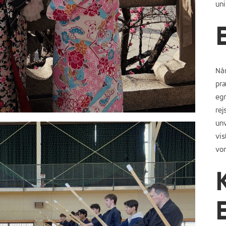
uni
Når
pr
egn
rej
unv
vis
vo