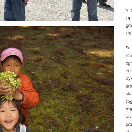
Vi 
jap
gre
tra
Sel
rel
opf
enk
dyk
arb
ska
teg
med
lav
prø