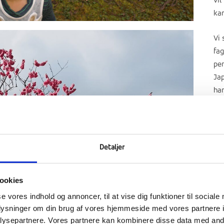
vil
ka
Vi 
fag
per
Jap
ha
– v
Der
som
Detaljer
ud
lig
ookies
fis
bio
se vores indhold og annoncer, til at vise dig funktioner til sociale
oplysninger om din brug af vores hjemmeside med vores partnere i
ysepartnere. Vores partnere kan kombinere disse data med andr