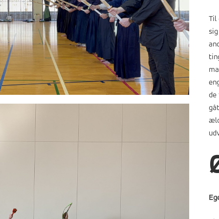
Til
sig
and
ti
man
eng
de 
gåt
æld
udv
Eg