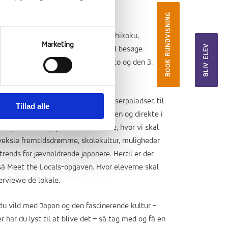
REJSEN
BOOK RUNDVISNING
ve rejsen går gennem regionerne Shikoku,
Marketing
BLIV ELEV
goku og Kinki. Dette betyder vi vil besøge
roshima, den gamle hovedstad Kyoto og den 3.
ørste by Osaka
kommer fx omkring templer og kejserpaladser, til
Tillad alle
-ceremoni, japansk traditionel onsen og direkte i
nhøjde med en japansk skoleklasse, hvor vi skal
veksle fremtidsdrømme, skolekultur, muligheder
trends for jævnaldrende japanere. Hertil er der
så Meet the Locals-opgaven. Hvor eleverne skal
erviewe de lokale.
du vild med Japan og den fascinerende kultur –
er har du lyst til at blive det – så tag med og få en