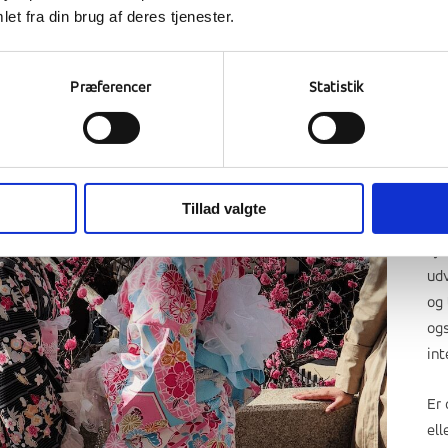
et fra din brug af deres tjenester.
Sel
Præferencer
Statistik
Chu
Hi
st
Vi 
Tillad valgte
the
øje
ud
og 
og
int
Er 
ell