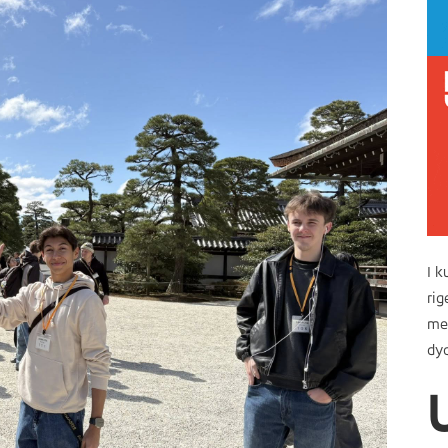
I k
rig
mel
dyd