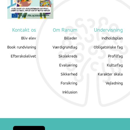
Kontakt os
Om Ranum
Undervisning
Bliv elev
Billeder
Indholdsplan
Book rundvisning
Værdigrundlag
Obligatoriske fag
Efterskolelivet
Skolekreds
Profilfag
Evaluering
Kulturfag
Sikkerhed
Karakter skala
Forsikring
Vejledning
Inklusion
English