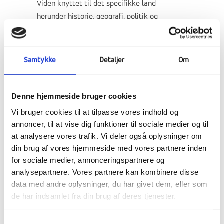
Viden knyttet til det specifikke land –
herunder historie, geografi, politik og
kulturbilleder
Praktisk og mental forberedelse til turen
Samtykke
Detaljer
Om
Efterbearbejning af rejsen – herunder at
eleverne skal forvente at lave en
Denne hjemmeside bruger cookies
dokumentarisk video om turen og kunne
Vi bruger cookies til at tilpasse vores indhold og
reflektere over deres læringsoplevelser
annoncer, til at vise dig funktioner til sociale medier og til
at analysere vores trafik. Vi deler også oplysninger om
din brug af vores hjemmeside med vores partnere inden
for sociale medier, annonceringspartnere og
Derudover skal vi arbejde på et fællesprojekt
analysepartnere. Vores partnere kan kombinere disse
omkring bæredygtighed – med fokus på den
data med andre oplysninger, du har givet dem, eller som
grønne omstilling med Danmark og Canada
de har indsamlet fra din brug af deres tjenester.
som case studies. Der vil på selve rejsen
indgå aktiviteter, hvor eleverne enten
Samtykkevalg