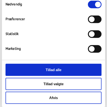
Nødvendig
arbejder sammen om et fælles projekt eller
hvor aktiviteter ud af huset har fokus på
netop dette emne. Vi har besluttet at FN’s
Præferencer
Verdensmål nummer 7 Bæredygtig energi og
nummer 12 Ansvarlig forbrug og produktion
Statistik
danner grobund for vores fællesprojekter og
temaramme for flere af de aktiviteter vi skal
arbejde med – også ift at forstå hvordan et
Marketing
mindre samfund i en lidt afsides canadisk dal
også er nødt til at gøre sig sine overvejelser
og evt tage stiolling ift deres fremtid og en
Tillad alle
mere bæredygtig vej.
Tillad valgte
Afvis