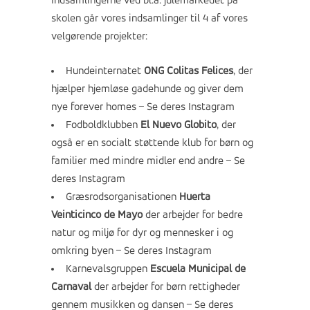
Indsamlingerne ved bl.a. julemarkedet på
skolen går vores indsamlinger til 4 af vores
velgørende projekter:
Hundeinternatet
ONG Colitas Felices
, der
hjælper hjemløse gadehunde og giver dem
nye forever homes –
Se deres Instagram
Fodboldklubben
El Nuevo Globito
, der
også er en socialt støttende klub for børn og
familier med mindre midler end andre –
Se
deres Instagram
Græsrodsorganisationen
Huerta
Veinticinco de Mayo
der arbejder for bedre
natur og miljø for dyr og mennesker i og
omkring byen –
Se deres Instagram
Karnevalsgruppen
Escuela Municipal de
Carnaval
der arbejder for børn rettigheder
gennem musikken og dansen –
Se deres