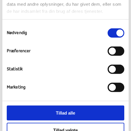
Oplev forbindelsen mellem heste og
data med andre oplysninger, du har givet dem, eller som
mennesker med ridning.
de har indsamlet fra din brug af deres tjenester.
Oplev deres traditioner som mate og asado
(argentinsk drink og grill).
Samtykkevalg
Nødvendig
Fodbold
Fodboldkamp/træning med den lokale
fodboldklub El Globito, f.eks.: Ranum vs.
Præferencer
Veinticinco de Mayo.
Det er en utrolig hjertevarm dag med masser
Statistik
af smil, nye bekendtskaber, ægte lokal
fodboldstemning og masser af interesse
både for dem og for os.
Marketing
Oplev at møde unge, der elsker sporten mere
end noget andet og lær/brug korte spanske
sætninger eller blot internationalt
Tillad alle
fodboldsprog som fagter og udtryk.
Som afslutning vil der traditionen tro være
Tillad valgte