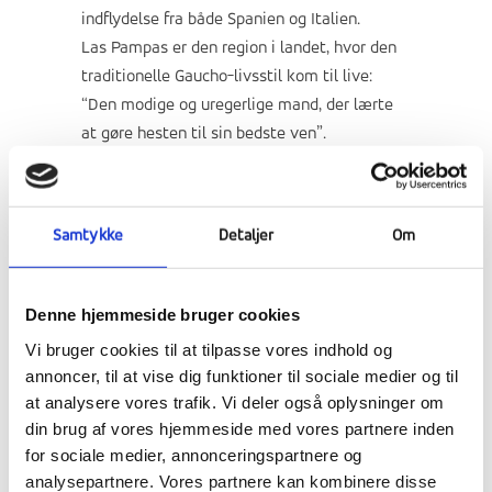
indflydelse fra både Spanien og Italien.
Las Pampas er den region i landet, hvor den
traditionelle Gaucho-livsstil kom til live:
“Den modige og uregerlige mand, der lærte
at gøre hesten til sin bedste ven”.
De fleste af de nationale traditioner kom fra
dem, såsom ritualet med at dele mate (den
særlige traditionelle te) samt spille og danse
Samtykke
Detaljer
Om
“Folclore” (folkemusik med guitar og
lædertrommer).
Denne hjemmeside bruger cookies
De mange muligheder:
Vi bruger cookies til at tilpasse vores indhold og
annoncer, til at vise dig funktioner til sociale medier og til
“Un dia de campo con Gauchos” (en dag
at analysere vores trafik. Vi deler også oplysninger om
med Gauchos)
din brug af vores hjemmeside med vores partnere inden
Ridning på heste og socialt samvær i en
for sociale medier, annonceringspartnere og
hyggelig stund med bål og folkemusik.
analysepartnere. Vores partnere kan kombinere disse