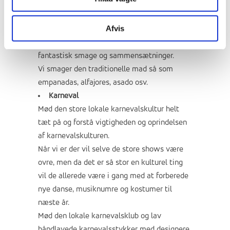
fælles mad og drikke.
Madkultur
Afvis
Lav mad med lokale, lær om de regionale
traditioner og oplev en ny verden af
fantastisk smage og sammensætninger.
Vi smager den traditionelle mad så som
empanadas, alfajores, asado osv.
Karneval
Mød den store lokale karnevalskultur helt
tæt på og forstå vigtigheden og oprindelsen
af karnevalskulturen.
Når vi er der vil selve de store shows være
ovre, men da det er så stor en kulturel ting
vil de allerede være i gang med at forberede
nye danse, musiknumre og kostumer til
næste år.
Mød den lokale karnevalsklub og lav
håndlavede karnevalsstykker med designere,