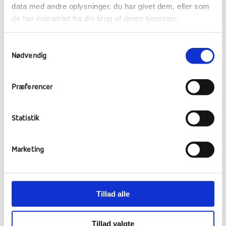
data med andre oplysninger, du har givet dem, eller som
de har indsamlet fra din brug af deres tjenester.
Samtykkevalg
Theresa Ringgaard Teist
Nødvendig
Trt@ranumefterskole.dk
Præferencer
Se flere historier fra Media & Design på
Facebook.
Statistik
BESØG FACEBOOKSIDE
Marketing
.
Tillad alle
Vilkår og egenbetaling
Tillad valgte