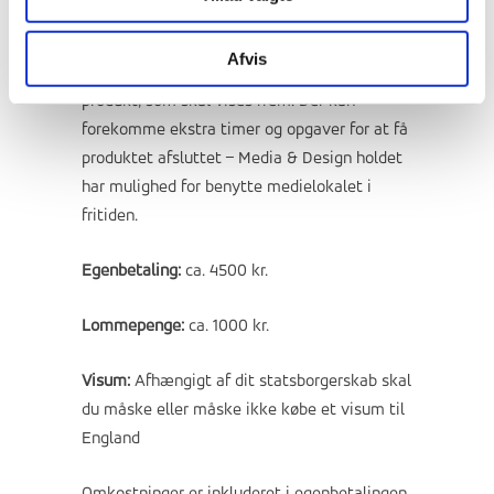
Vilkår:
Eleverne på media & Design skal være
interesserede i at arbejde selvstændigt og
Afvis
sammen med andre om fælles mål f.eks. et
produkt, som skal vises frem. Der kan
forekomme ekstra timer og opgaver for at få
produktet afsluttet – Media & Design holdet
har mulighed for benytte medielokalet i
fritiden.
Egenbetaling:
ca. 4500 kr.
Lommepenge:
ca. 1000 kr.
Visum:
Afhængigt af dit statsborgerskab skal
du måske eller måske ikke købe et visum til
England