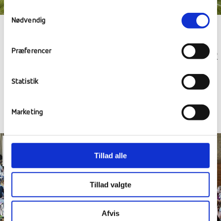
Samtykkevalg
Nødvendig
GHANESISK DANS, REJSEGILDE OG
Præferencer
FORBEREDELSE TIL MUNDTLIGE PRØVER
Statistik
Marketing
12
Tillad alle
maj
Tillad valgte
Afvis