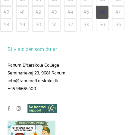
40
41
42
43
44
45
46
47
48
49
50
51
52
53
54
55
56
57
58
59
Bliv alt det som du er
Ranum Efterskole College
Seminarievej 23, 9681 Ranum
info@ranumefterskole.dk
+45 96664400