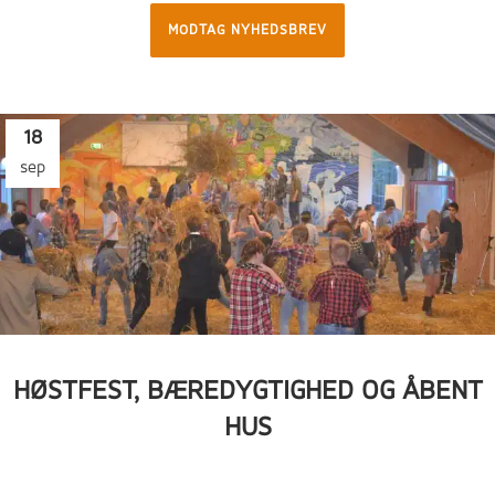
MODTAG NYHEDSBREV
18
sep
HØSTFEST, BÆREDYGTIGHED OG ÅBENT
HUS