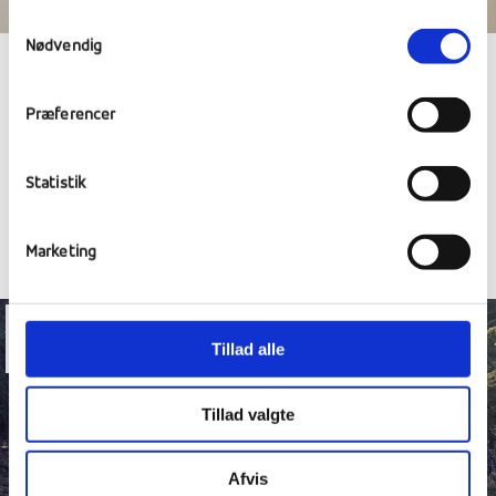
Samtykkevalg
Nødvendig
FORÆLDREWEEKEND, NYE ELEVERS
Præferencer
DAG OG VIDEODAG.
Statistik
Marketing
20
Tillad alle
maj
Tillad valgte
Afvis