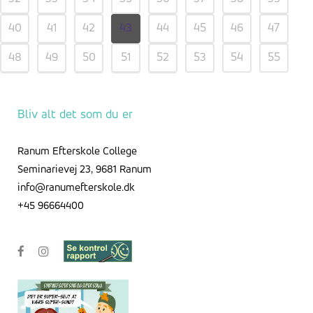
40
41
42
43
44
45
46
47
48
49
50
51
52
53
54
55
56
57
58
59
Bliv alt det som du er
Ranum Efterskole College
Seminarievej 23, 9681 Ranum
info@ranumefterskole.dk
+45 96664400