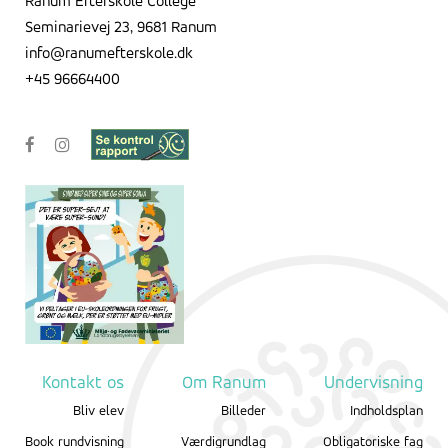
Ranum Efterskole College
Seminarievej 23, 9681 Ranum
info@ranumefterskole.dk
+45 96664400
Kontakt os
Om Ranum
Undervisning
Bliv elev
Billeder
Indholdsplan
Book rundvisning
Værdigrundlag
Obligatoriske fag