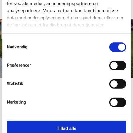
for sociale medier, annonceringspartnere og
analysepartnere. Vores partnere kan kombinere disse
data med andre oplysninger, du har givet dem, eller som
de har indsamlet fra din brug af deres tjenester.
15
nov
Samtykkevalg
Nødvendig
Præferencer
Statistik
VILDE DYR, VERDENSKENDT
BØLGERIDDER & BERETNING FRA HONG
Marketing
KONG
Tillad alle