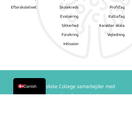
Efterskolelivet
Skolekreds
Profilfag
Evaluering
Kulturfag
Sikkerhed
Karakter skala
Forsikring
Vejledning
Inklusion
English
Danish
Ranum Efterskole College samarbejder med
følgende internationale organisationer