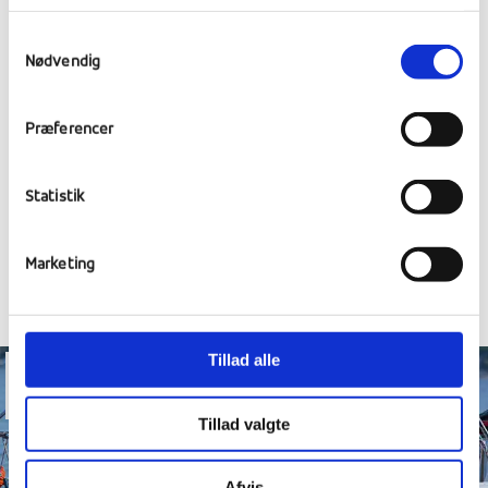
Samtykkevalg
Nødvendig
Præferencer
PVA AWARDSHOW, PARLAMENTBESØG
OG SMØRREBRØDSLAGKAGE
Statistik
Marketing
Tillad alle
02
mar
Tillad valgte
Afvis