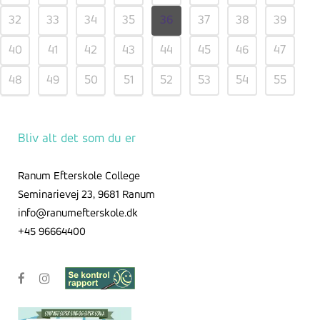
32
33
34
35
36
37
38
39
40
41
42
43
44
45
46
47
48
49
50
51
52
53
54
55
56
57
58
59
Bliv alt det som du er
Ranum Efterskole College
Seminarievej 23, 9681 Ranum
info@ranumefterskole.dk
+45 96664400