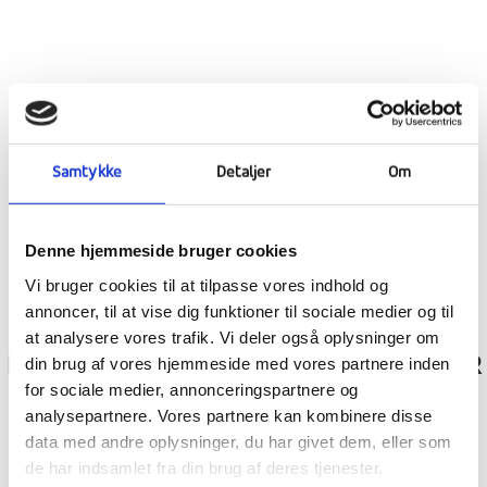
PÅSKEFERIE, PÅSKERENGØRING OG
PÅSKEHYGGE
Samtykke
Detaljer
Om
Denne hjemmeside bruger cookies
Vi bruger cookies til at tilpasse vores indhold og
annoncer, til at vise dig funktioner til sociale medier og til
at analysere vores trafik. Vi deler også oplysninger om
KOLDE GYS, FEDE PROFILFAG OG MINDER
din brug af vores hjemmeside med vores partnere inden
for sociale medier, annonceringspartnere og
PÅ RYGGEN
analysepartnere. Vores partnere kan kombinere disse
data med andre oplysninger, du har givet dem, eller som
de har indsamlet fra din brug af deres tjenester.