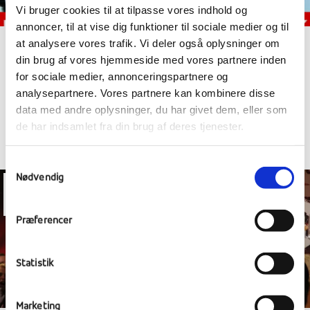
Vi bruger cookies til at tilpasse vores indhold og
annoncer, til at vise dig funktioner til sociale medier og til
at analysere vores trafik. Vi deler også oplysninger om
LINKOBAN, YOGA OG BEATLES
din brug af vores hjemmeside med vores partnere inden
for sociale medier, annonceringspartnere og
analysepartnere. Vores partnere kan kombinere disse
data med andre oplysninger, du har givet dem, eller som
de har indsamlet fra din brug af deres tjenester.
Samtykkevalg
Nødvendig
25
feb
Præferencer
Statistik
Marketing