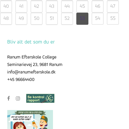
40
41
42
43
44
45
46
47
48
49
50
51
52
53
54
55
56
57
58
59
Bliv alt det som du er
Ranum Efterskole College
Seminarievej 23, 9681 Ranum
info@ranumefterskole.dk
+45 96664400