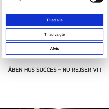
TO UGERS INDSAMLING OG EN STOR
FEST
Tillad alle
Tillad valgte
Afvis
ÅBEN HUS SUCCES – NU REJSER VI !