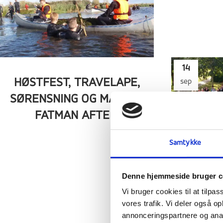
14
HØSTFEST, TRAVELAPE,
sep
SØRENSNING OG MASTER
FATMAN AFTEN.
Samtykke
Denne hjemmeside bruger c
YARNB
Vi bruger cookies til at tilpas
LØB OG 
vores trafik. Vi deler også 
annonceringspartnere og anal