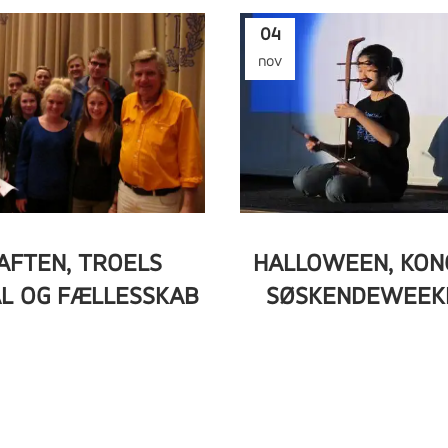
04
nov
AFTEN, TROELS
HALLOWEEN, KON
L OG FÆLLESSKAB
SØSKENDEWEEK