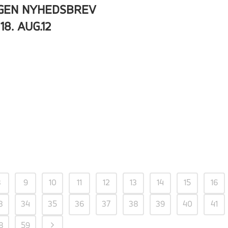
GEN NYHEDSBREV
18. AUG.12
8
9
10
11
12
13
14
15
16
3
34
35
36
37
38
39
40
41
8
59