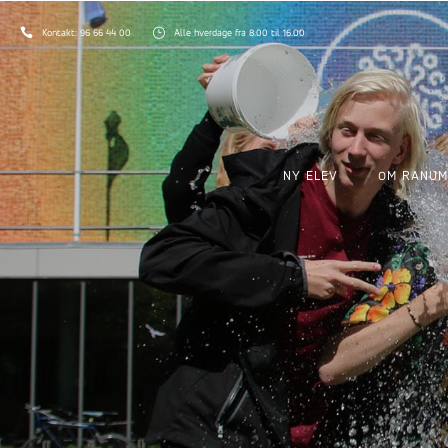
Kontakt:
96 66 44 00
Alle hverdage fra 8.00 til 16.00
NY ELEV
OM RANUM