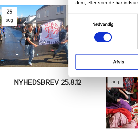
dem, eller som de har indsaml
25
Samtykkevalg
aug
Nødvendig
Afvis
18
NYHEDSBREV 25.8.12
aug