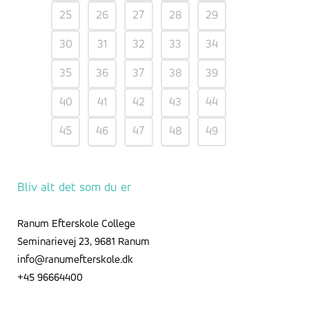
25
26
27
28
29
30
31
32
33
34
35
36
37
38
39
40
41
42
43
44
45
46
47
48
49
50
51
52
Bliv alt det som du er
Ranum Efterskole College
Seminarievej 23, 9681 Ranum
info@ranumefterskole.dk
+45 96664400