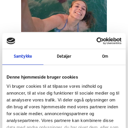
KULTURFAGSREJSER,
PVA KONKURRENCE,
Samtykke
Detaljer
Om
BULLET JOURNAL,
SOMMERVIBES,
Denne hjemmeside bruger cookies
VENNEWEEKEND &
Vi bruger cookies til at tilpasse vores indhold og
KERAMIK
annoncer, til at vise dig funktioner til sociale medier og til
at analysere vores trafik. Vi deler også oplysninger om
16 marts, 2023
din brug af vores hjemmeside med vores partnere inden
for sociale medier, annonceringspartnere og
analysepartnere. Vores partnere kan kombinere disse
data med andre oplysninger, du har givet dem, eller som