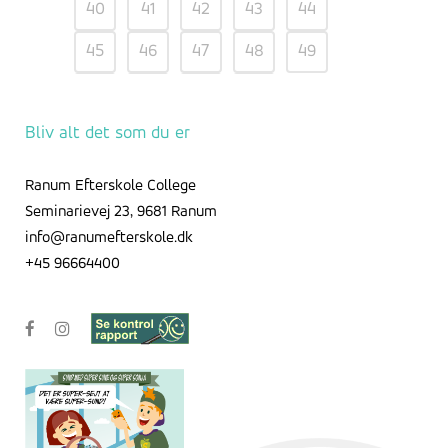
40
41
42
43
44
45
46
47
48
49
50
51
52
Bliv alt det som du er
Ranum Efterskole College
Seminarievej 23, 9681 Ranum
info@ranumefterskole.dk
+45 96664400