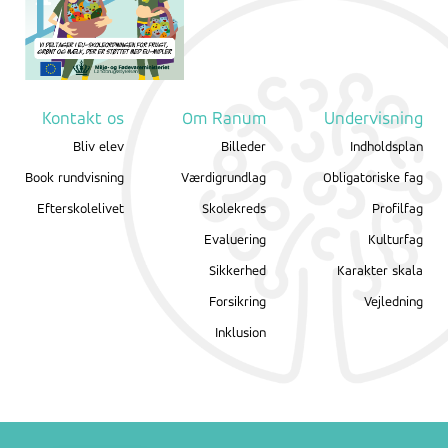
Kontakt os
Om Ranum
Undervisning
Bliv elev
Billeder
Indholdsplan
Book rundvisning
Værdigrundlag
Obligatoriske fag
Efterskolelivet
Skolekreds
Profilfag
Evaluering
Kulturfag
Sikkerhed
Karakter skala
Forsikring
Vejledning
Inklusion
English