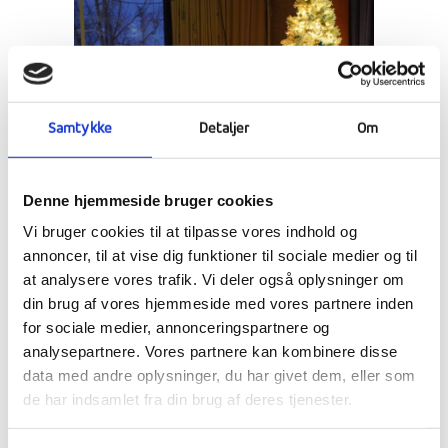
Samtykke
Detaljer
Om
Denne hjemmeside bruger cookies
Vi bruger cookies til at tilpasse vores indhold og
annoncer, til at vise dig funktioner til sociale medier og til
at analysere vores trafik. Vi deler også oplysninger om
din brug af vores hjemmeside med vores partnere inden
for sociale medier, annonceringspartnere og
analysepartnere. Vores partnere kan kombinere disse
data med andre oplysninger, du har givet dem, eller som
LUCIAOPTOG I EN MØRK
de har indsamlet fra din brug af deres tjenester.
DECEMBERTID