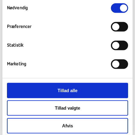
Samtykkevalg
Nødvendig
12 december, 2025
Præferencer
Statistik
Marketing
Tillad alle
MUSICAL OG MARKED –
Tillad valgte
ÅRETS JULEFAMILIEDAG
BLEV EN STOR SUCCES!
Afvis