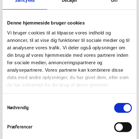
Samtykke
Detaljer
Om
Påskejagt er for alle – især dem, der elsker
fangeleg og chokolade!
Denne hjemmeside bruger cookies
Traditionen tro blev påskeharer og kyllinger
Vi bruger cookies til at tilpasse vores indhold og
sluppet løs på skolens område, og elevernes
annoncer, til at vise dig funktioner til sociale medier og til
opgave var naturligvis at fange dem.
at analysere vores trafik. Vi deler også oplysninger om
din brug af vores hjemmeside med vores partnere inden
Samtidig havde de gemt mere end 1000
for sociale medier, annonceringspartnere og
påskeæg rundt omkring på hele skolen – i
analysepartnere. Vores partnere kan kombinere disse
buske, på fodboldbaner, i klasselokaler, på
data med andre oplysninger, du har givet dem, eller som
værelser, i gangarealer, køkkener og kontorer
de har indsamlet fra din brug af deres tjenester.
– klar til at blive fundet.
Samtykkevalg
Kort sagt: den vildeste påskejagt, de fleste
Nødvendig
nok nogensinde kommer til at opleve!
Præferencer
Det vindende hold samlede 168 påskeæg til