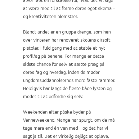
alvor fået en forståelse for, hvad det vil sige
at være med til at forme deres eget skema –
og kreativiteten blomstrer.
Blandt andet er en gruppe drenge, som hen
over vinteren har renoveret skolens airsoft-
pistoler, i fuld gang med at stable et nyt
profilfag på benene. For mange er dette
sidste chance for selv at sætte præg på
deres fag og hverdag, inden de møder
ungdomsuddannelsernes mere faste rammer.
Heldigvis har langt de fleste både lysten og
modet til at udfordre sig selv.
Weekenden efter påske byder på
Venneweekend. Mange har spurgt, om de må
tage mere end én ven med – og det har vi
sagt ja til. Det er virkelig dejligt at opleve,