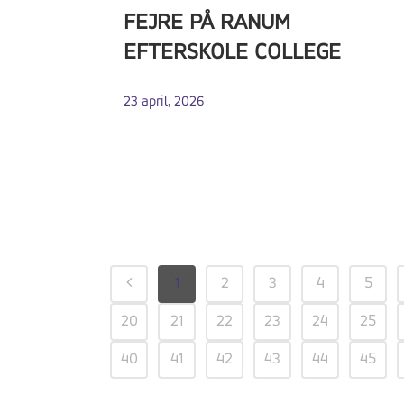
FEJRE PÅ RANUM
EFTERSKOLE COLLEGE
23 april, 2026
1
2
3
4
5
20
21
22
23
24
25
40
41
42
43
44
45