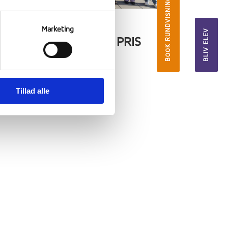
BOOK RUNDVISNING
BESØG FRA KINA OG
Marketing
BLIV ELEV
MODTAGELSEN AF EN PRIS
08 maj, 2026
Tillad alle