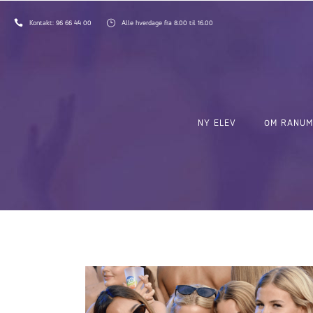
Kontakt:
96 66 44 00
Alle hverdage fra 8.00 til 16.00
NY ELEV
OM RANUM