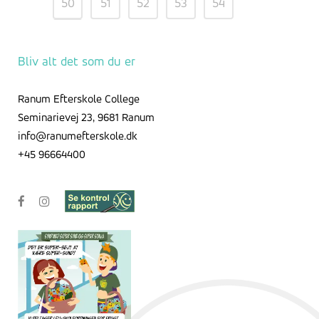
50
51
52
53
54
Bliv alt det som du er
Ranum Efterskole College
Seminarievej 23, 9681 Ranum
info@ranumefterskole.dk
+45 96664400