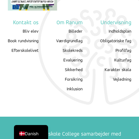
Kontakt os
Om Ranum
Undervisning
Bliv elev
Billeder
Indholdsplan
Book rundvisning
Værdigrundlag
Obligatoriske fag
Efterskolelivet
Skolekreds
Profilfag
Evaluering
Kulturfag
Sikkerhed
Karakter skala
Forsikring
Vejledning
Inklusion
English
Danish
Ranum Efterskole College samarbejder med