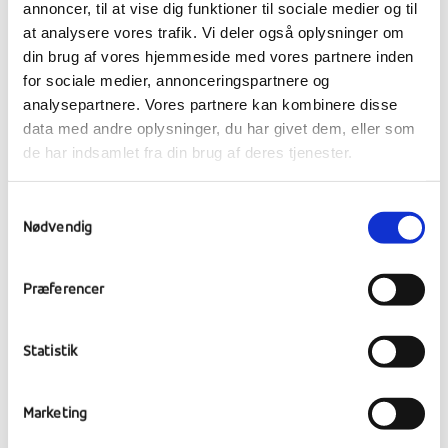
REJSEHISTORIER & REC’S
annoncer, til at vise dig funktioner til sociale medier og til
at analysere vores trafik. Vi deler også oplysninger om
VENNER
din brug af vores hjemmeside med vores partnere inden
for sociale medier, annonceringspartnere og
01 november, 2019
analysepartnere. Vores partnere kan kombinere disse
data med andre oplysninger, du har givet dem, eller som
de har indsamlet fra din brug af deres tjenester.
Samtykkevalg
Nødvendig
Præferencer
Statistik
GULDHORNENE ER
Marketing
TILBAGE I RANUM