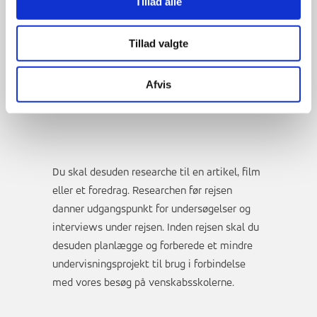
Tillad alle
med forholdene i Nepal bl.a. kultur, religion,
historie, natur og geografi.
Tillad valgte
Vi forbereder en fremlæggelse af et bestemt
emne, der skal præsenteres for de andre
elever på holdet, som et led i
Afvis
præsentationstræningen.
Du skal desuden researche til en artikel, film
eller et foredrag. Researchen før rejsen
danner udgangspunkt for undersøgelser og
interviews under rejsen. Inden rejsen skal du
desuden planlægge og forberede et mindre
undervisningsprojekt til brug i forbindelse
med vores besøg på venskabsskolerne.