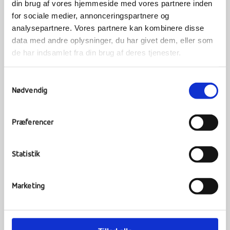
uland som Nepal. Dette gælder både ved
din brug af vores hjemmeside med vores partnere inden
for sociale medier, annonceringspartnere og
forberedelse, oplevelser og efterbehandling.
analysepartnere. Vores partnere kan kombinere disse
data med andre oplysninger, du har givet dem, eller som
de har indsamlet fra din brug af deres tjenester.
Du vil blive rustet til et kulturmøde af
Samtykkevalg
dimensioner, samt trænet i at videreformidle
Nødvendig
dette møde. Dette sker ved at fordybe sig i
forskellige emner inden for den nepalesiske
kultur, traditioner og historie, og ikke mindst
Præferencer
ved at opleve forholdene på egen hånd.
Statistik
Marketing
Før rejsen
I forberedelserne til rejsen skal vi arbejde