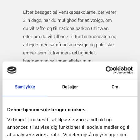
Efter besøget på venskabsskolerne, der varer
3-4 dage, har du mulighed for at vælge, om
du vil rafte og til nationalparken Chitwan,
eller om du vil tilbage til Kathmandudalen og
arbejde med samfundsmæssige og politiske
emner som fx kvinders rettigheder,
hjælpeorganisationer, elbiler m.m.
Samtykke
Detaljer
Om
Vi forbereder os til ekspeditionen gennem
bl.a. en strabadstur med overnatning i det fri.
Du skal være indstillet på at Nepal
Denne hjemmeside bruger cookies
ekspeditionen både er fysisk og psykisk
Vi bruger cookies til at tilpasse vores indhold og
belastende. I profilfaget vil du få en
annoncer, til at vise dig funktioner til sociale medier og til
forståelse for, hvordan det er at leve i et
at analysere vores trafik. Vi deler også oplysninger om