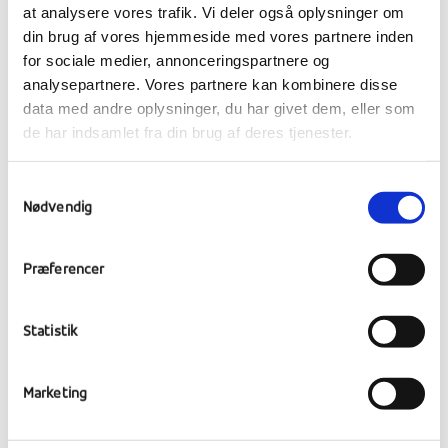
Faldskærmsudspring
at analysere vores trafik. Vi deler også oplysninger om
din brug af vores hjemmeside med vores partnere inden
for sociale medier, annonceringspartnere og
analysepartnere. Vores partnere kan kombinere disse
data med andre oplysninger, du har givet dem, eller som
de har indsamlet fra din brug af deres tjenester.
Samtykkevalg
Nødvendig
Præferencer
Statistik
Marketing