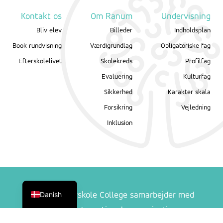
Kontakt os
Om Ranum
Undervisning
Bliv elev
Billeder
Indholdsplan
Book rundvisning
Værdigrundlag
Obligatoriske fag
Efterskolelivet
Skolekreds
Profilfag
Evaluering
Kulturfag
Sikkerhed
Karakter skala
Forsikring
Vejledning
Inklusion
English
Danish
Ranum Efterskole College samarbejder med
følgende internationale organisationer