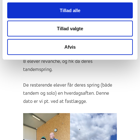
Tillad alle
Lørdag var Ranum Efterskole College for 3.
gang på besøg hos DropZone Denmark.
Tillad valgte
Denne gang med 25 tandemspringere og 3
solo hoppere. Desværre var vejret denne
gang ikke med os, og derfor fik kun 10 af
Afvis
vores elever deres spring lørdag. Søndag tog
8 elever revanche, og fik da deres
tandemspring.
De resterende elever får deres spring (både
tandem og solo) en hverdagsaften. Denne
dato er vi pt. ved at fastlægge.