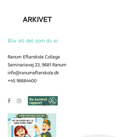
ARKIVET
Arkivet
Bliv alt det som du er
Ranum Efterskole College
Seminarievej 23, 9681 Ranum
info@ranumefterskole.dk
+45 96664400