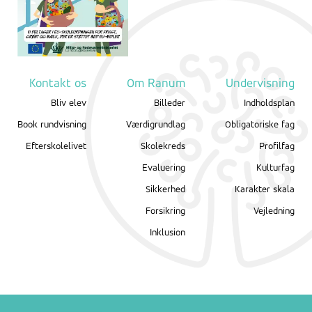
Kontakt os
Om Ranum
Undervisning
Bliv elev
Billeder
Indholdsplan
Book rundvisning
Værdigrundlag
Obligatoriske fag
Efterskolelivet
Skolekreds
Profilfag
Evaluering
Kulturfag
Sikkerhed
Karakter skala
Forsikring
Vejledning
Inklusion
English