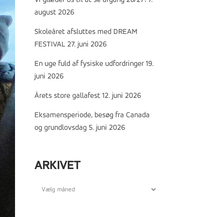
Vi glæder os til at se årgang 26/27!
7.
august 2026
Skoleåret afsluttes med DREAM
FESTIVAL
27. juni 2026
En uge fuld af fysiske udfordringer
19.
juni 2026
Årets store gallafest
12. juni 2026
Eksamensperiode, besøg fra Canada
og grundlovsdag
5. juni 2026
ARKIVET
Arkivet