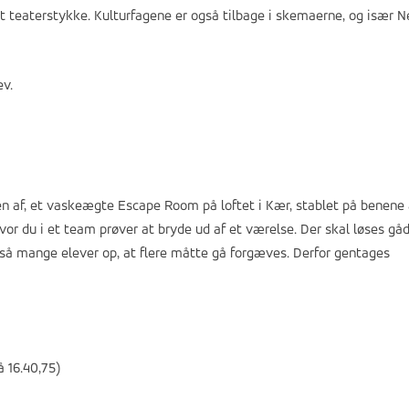
t teaterstykke. Kulturfagene er også tilbage i skemaerne, og især N
ev.
n af, et vaskeægte Escape Room på loftet i Kær, stablet på benene 
vor du i et team prøver at bryde ud af et værelse. Der skal løses gå
 så mange elever op, at flere måtte gå forgæves. Derfor gentages
 16.40,75)