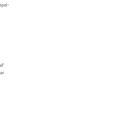
epal-
af
der