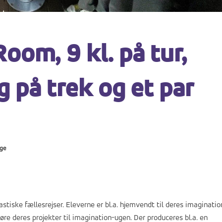
oom, 9 kl. på tur,
g på trek og et par
ege
astiske fællesrejser. Eleverne er bl.a. hjemvendt til deres imaginatio
gøre deres projekter til imagination-ugen. Der produceres bl.a. en