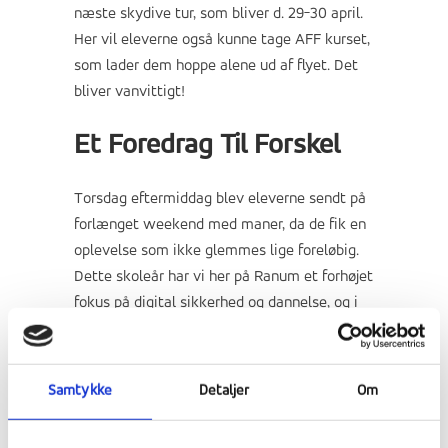
næste skydive tur, som bliver d. 29-30 april.
Her vil eleverne også kunne tage AFF kurset,
som lader dem hoppe alene ud af flyet. Det
bliver vanvittigt!
Et Foredrag Til Forskel
Torsdag eftermiddag blev eleverne sendt på
forlænget weekend med maner, da de fik en
oplevelse som ikke glemmes lige foreløbig.
Dette skoleår har vi her på Ranum et forhøjet
fokus på digital sikkerhed og dannelse, og i
den forbindelse fik vi besøg af
foredragsholder Malte August Prehn. Malte er
kendt fra DR3 dokumentarserien
100 Falske
Samtykke
Detaljer
Om
Forelskelser
, som skildrer hans historie om
digitalt misbrug af hans identitet.