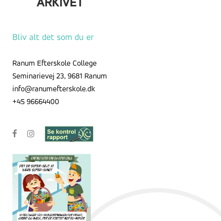
ARKIVET
Arkivet
Bliv alt det som du er
Ranum Efterskole College
Seminarievej 23, 9681 Ranum
info@ranumefterskole.dk
+45 96664400