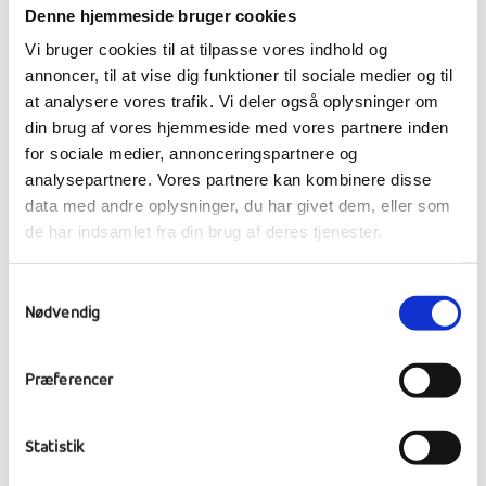
Dokumentaren handler kort om følgende:
Denne hjemmeside bruger cookies
Vi bruger cookies til at tilpasse vores indhold og
annoncer, til at vise dig funktioner til sociale medier og til
“
I dokumentaren følger vi Maltes ganske
at analysere vores trafik. Vi deler også oplysninger om
normale ungdomsliv med venner, familie
din brug af vores hjemmeside med vores partnere inden
osv. Et liv og en identitet, som var
for sociale medier, annonceringspartnere og
skræmmende nem at kopiere. Dette
analysepartnere. Vores partnere kan kombinere disse
medførte internet-profilen Nikolaj
data med andre oplysninger, du har givet dem, eller som
Isaksen, som var en tro kopi at Malte
de har indsamlet fra din brug af deres tjenester.
Augusts tilstedeværelse, og som det
først lykkedes Malte at få lukket ned
Samtykkevalg
efter 8 års lang kamp med enorme
Nødvendig
personlige konsekvenser til følge. Profilen
opbyggede fx mere end 100 tætte
Præferencer
relationer til unge piger på sociale medier
under den falske identitet.”
Statistik