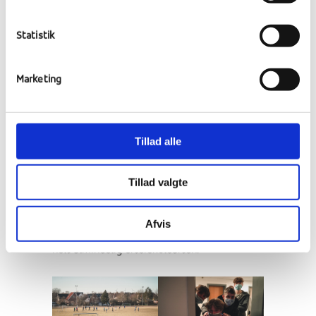
Statistik
Marketing
Efterskoleliv – som det
er bedst
Tillad alle
Vi har plukket en håndfuld billeder fra livet
på skolen, som faktisk ikke handler om andet
Tillad valgte
en efterskoleliv. Det er SoMe holdet, som
hjælper med at lave indhold til skolens
Afvis
sociale medier, der har taget billederne fra en
helt almindelig efterskoleaften.