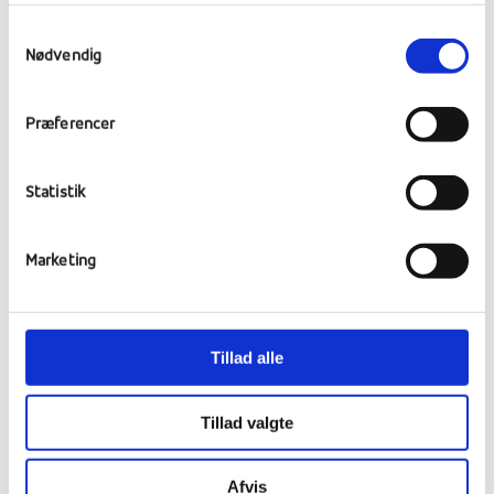
Den rytme vi normalt har med profilfag og
Samtykkevalg
kulturfag er kommet lidt ud af takt, men det
Nødvendig
laver ikke om på, at eleverne i denne uge har
valgt profilfag til næste periode. Der har
været præsentationer af elevers og læreres
Præferencer
forslag til, hvad de gerne vil fokusere på og
dygtiggøre sig i, og vi har denne gang haft 25
Statistik
forskellige og spændende ideer på bordet.
Her kan du se listen over profilfag, eleverne
Marketing
kunne vælge.
Myths and Legends
Board Performance
Tillad alle
Guide og Event
Sejlads
Tillad valgte
Asian Cooking/Gastronomi
Street Art/Design
Afvis
Adventure