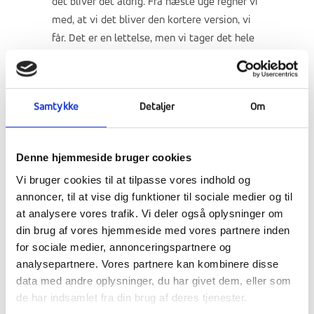
det bliver det aldrig. Fra næste uge regner vi
med, at vi det bliver den kortere version, vi
får. Det er en lettelse, men vi tager det hele
med oprejst pande – så længe vi må være på
efterskolen.
Samtykke
Detaljer
Om
Denne hjemmeside bruger cookies
Vi bruger cookies til at tilpasse vores indhold og
annoncer, til at vise dig funktioner til sociale medier og til
at analysere vores trafik. Vi deler også oplysninger om
din brug af vores hjemmeside med vores partnere inden
for sociale medier, annonceringspartnere og
analysepartnere. Vores partnere kan kombinere disse
data med andre oplysninger, du har givet dem, eller som
Profilfagsvalg
de har indsamlet fra din brug af deres tjenester.