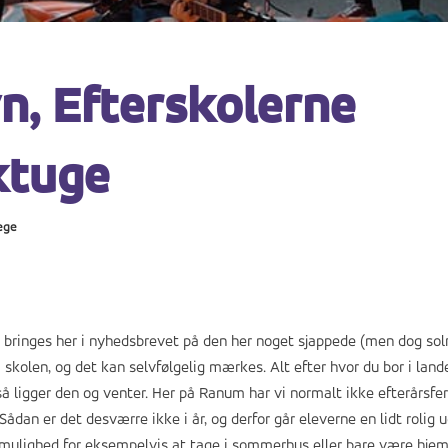
n, Efterskolerne
ktuge
ege
bringes her i nyhedsbrevet på den her noget sjappede (men dog solr
 skolen, og det kan selvfølgelig mærkes. Alt efter hvor du bor i land
gså ligger den og venter. Her på Ranum har vi normalt ikke efterårsfer
dan er det desværre ikke i år, og derfor går eleverne en lidt rolig u
 mulighed for eksempelvis at tage i sommerhus eller bare være hj