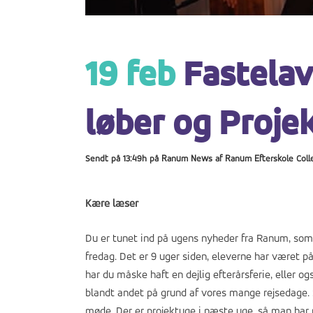
19 feb
Fastelav
løber og Proje
Sendt på 13:49h
på
Ranum News
af
Ranum Efterskole Coll
Kære læser
Du er tunet ind på ugens nyheder fra Ranum, som 
fredag. Det er 9 uger siden, eleverne har været på
har du måske haft en dejlig efterårsferie, eller o
blandt andet på grund af vores mange rejsedage. Så
møde. Der er projektuge i næste uge, så man har