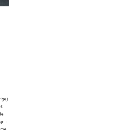
ige)
et
ie,
ge i
emme