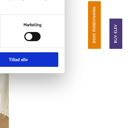
BOOK RUNDVISNING
 og
Marketing
BLIV ELEV
Tillad alle