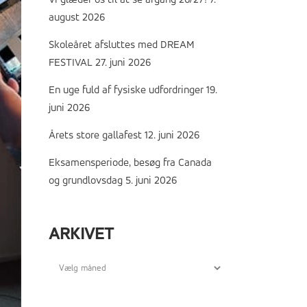
Vi glæder os til at se årgang 26/27!
7.
august 2026
Skoleåret afsluttes med DREAM
FESTIVAL
27. juni 2026
En uge fuld af fysiske udfordringer
19.
juni 2026
Årets store gallafest
12. juni 2026
Eksamensperiode, besøg fra Canada
og grundlovsdag
5. juni 2026
ARKIVET
Arkivet