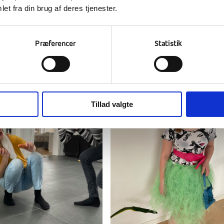
et fra din brug af deres tjenester.
, hvor eleverne sendte deres bedste bud ind, og herunder kan du se
se, at selvom vi ikke kan være på skolen, så er der stadig kreativitet
Præferencer
Statistik
 mere af. Meget gerne meget snart!
Tillad valgte