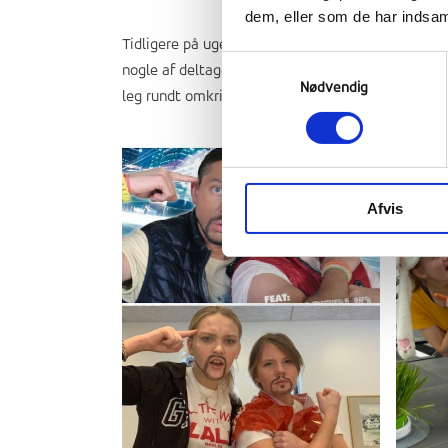
dem, eller som de har indsaml
Tidligere på ugen var der udklædningskonkurrence
Samtykkevalg
nogle af deltagerne. Det er fantastisk dejligt at 
Nødvendig
leg rundt omkring hos eleverne. Det skal vi have
Afvis