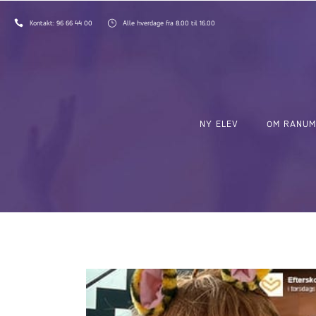
Kontakt:
96 66 44 00
Alle hverdage fra 8.00 til 16.00
NY ELEV
OM RANUM