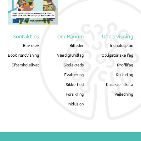
Kontakt os
Om Ranum
Undervisning
Bliv elev
Billeder
Indholdsplan
Book rundvisning
Værdigrundlag
Obligatoriske fag
Efterskolelivet
Skolekreds
Profilfag
Evaluering
Kulturfag
Sikkerhed
Karakter skala
Forsikring
Vejledning
Inklusion