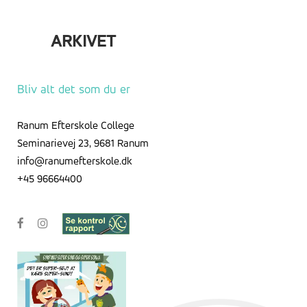
ARKIVET
Arkivet
Bliv alt det som du er
Ranum Efterskole College
Seminarievej 23, 9681 Ranum
info@ranumefterskole.dk
+45 96664400