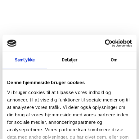
Fodbold
Samtykke
Detaljer
Om
Dagen for den længe ventede fodboldmatch
mod lokal- og ærkerivalerne fra HU i Haubro
var endelig oprunden, og eftermiddagen bød
Denne hjemmeside bruger cookies
derfor på et tilløbsstykke af to blæsende og
Vi bruger cookies til at tilpasse vores indhold og
svedige fodboldkampe for hhv. drenge og
annoncer, til at vise dig funktioner til sociale medier og til
piger. Drengene sejrede i overbevisende stil
at analysere vores trafik. Vi deler også oplysninger om
med 6-0, mens pigerne måtte se sig besejret
din brug af vores hjemmeside med vores partnere inden
med 4-0 af et yderst velfungerende pigehold
for sociale medier, annonceringspartnere og
analysepartnere. Vores partnere kan kombinere disse
fra HU, der havde et Nordjysk Mesterskab
data med andre oplysninger, du har givet dem, eller som
med sig i bagagen. 6-4 sammenlagt må dog