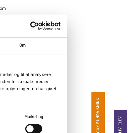
 om
en
Om
. Vi
pe
 medier og til at analysere
nden for sociale medier,
e oplysninger, du har givet
t og
BOOK RUNDVISNING
Marketing
BLIV ELEV