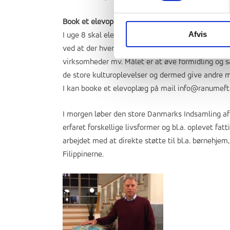
Book et elevoplæg fra Kulturrejserne!
Afvis
I uge 8 skal eleverne også fremlægge deres “produ
ved at der hver dag er 2 busser, som kører ud i l
virksomheder mv. Målet er at øve formidling og s
de store kulturoplevelser og dermed give andre 
I kan booke et elevoplæg på mail
info@ranumeft
I morgen løber den store Danmarks Indsamling af st
erfaret forskellige livsformer og bl.a. oplevet 
arbejdet med at direkte støtte til bl.a. børnehjem,
Filippinerne.