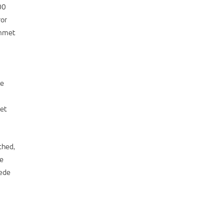
00
vor
ommet
de
ret
thed,
te
læde