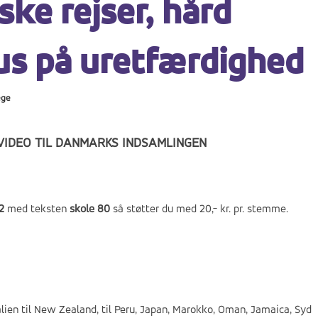
ske rejser, hård
us på uretfærdighed
ege
VIDEO TIL DANMARKS INDSAMLINGEN
2
med teksten
skole 80
så støtter du med 20,- kr. pr. stemme.
alien til New Zealand, til Peru, Japan, Marokko, Oman, Jamaica, Syd