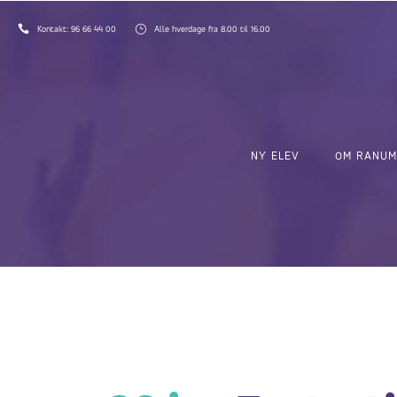
Kontakt:
96 66 44 00
Alle hverdage fra 8.00 til 16.00
NY ELEV
OM RANUM