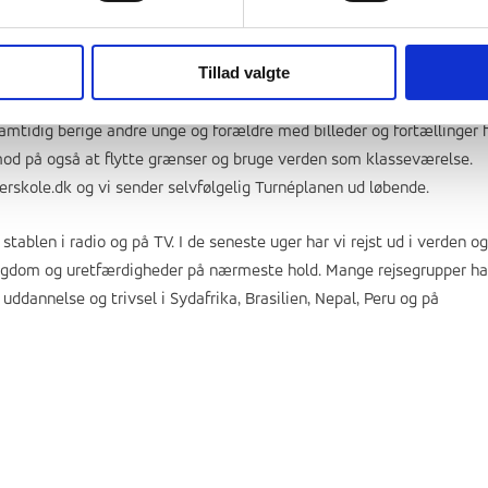
Tillad valgte
kter” eller præsentationer fra Kulturfagene og rejserne. Det sker bl.
andet med elever, som skal holde oplæg på skoler, i foreninger og på
amtidig berige andre unge og forældre med billeder og fortællinger f
mod på også at flytte grænser og bruge verden som klasseværelse.
erskole.dk
og vi sender selvfølgelig Turnéplanen ud løbende.
ablen i radio og på TV. I de seneste uger har vi rejst ud i verden og
fattigdom og uretfærdigheder på nærmeste hold. Mange rejsegrupper ha
 uddannelse og trivsel i Sydafrika, Brasilien, Nepal, Peru og på