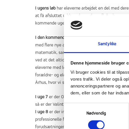
I ugens løb
har eleverne arbejdet en del med dere
at få afsluttet uddannelsesvalget til det kommen
kommende uger frem til den 1. marts, som er dead
I den kommende uge
er der helt almindelig efter
Samtykke
med flere nye ansigter: Steffanie Tenroe er ny t
matematik, samt ved aftenaktiviteter. Og så har vi 
ved at det altid giver mere overskud at have flere
Denne hjemmeside bruger c
eleverne med lektier og det sociale liv. Ugen slut
Vi bruger cookies til at tilpas
forældre- og elevfestudvalget. Samme fredag skal 
vores trafik. Vi deler også 
Århus, hvor vi skal se den roste Gasolin teaterko
annonceringspartnere og anal
dem, eller som de har indsaml
I uge 7
er der OSO (Obligatorisk Selvvalgt Opgave) 
så er der Valintines Weekend, som bliver mega r
Samtykkevalg
I uge 8
er der investeret stort i to spændende for
Nødvendig
professionelle formidlere og alle kommer igennem
forudsætninger for at lave nogle flotte præsenta