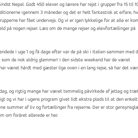
mindst Nepal. Godt 450 elever og lærere har rejst i grupper fra 15 til 1
speditionerne igennem 3 måneder og det er helt fantastisk at erfare, h
rupperne har fået undervejs. Og vi er igen lykkelige for at alle er k
eld på nogen rejser. Læs om de mange rejser og elevfortællinger på
landede i uge 1 og få dage efter var de på ski i Italien sammen med 
k, som de nok aldrig glemmer! I den sidste weekend har de været
ar været hårdt med gæster lige oven i en lang rejse, så har det væ
dag, og rigtig mange har været temmelig påvirkede af jetlag og træ
igt og vi har i ugens program givet lidt ekstra plads til at den enkel
ene summer af liv og fortællinger fra rejserne. Der er stor gensynsg
m om foråret allerede er her.