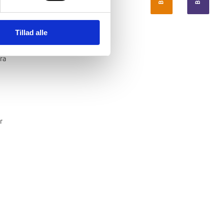
Tillad alle
a.
ra
r