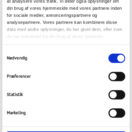
at analysere vores trafik. Vi deler også oplysninger om
din brug af vores hjemmeside med vores partnere inden
for sociale medier, annonceringspartnere og
I uge 7 blev to af Ranum Efterskoles elever
analysepartnere. Vores partnere kan kombinere disse
udvalgt til workshoppen Catch14 på
data med andre oplysninger, du har givet dem, eller som
kunstmuseet Aros i Århus. Du kan læse mere
de har indsamlet fra din brug af deres tjenester.
om den spændende proces og de oplevelser
pigerne havde her.
Samtykkevalg
Nødvendig
Præferencer
Statistik
Marketing