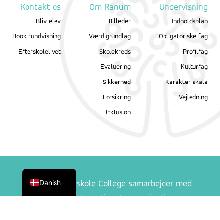
Kontakt os
Om Ranum
Undervisning
Bliv elev
Billeder
Indholdsplan
Book rundvisning
Værdigrundlag
Obligatoriske fag
Efterskolelivet
Skolekreds
Profilfag
Evaluering
Kulturfag
Sikkerhed
Karakter skala
Forsikring
Vejledning
Inklusion
English
Danish
Ranum Efterskole College samarbejder med
følgende internationale organisationer