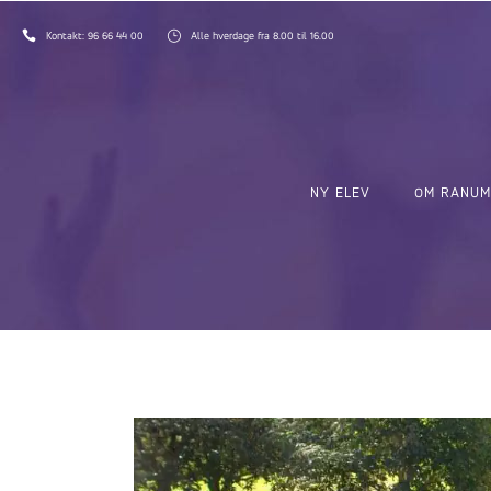
Kontakt:
96 66 44 00
Alle hverdage fra 8.00 til 16.00
NY ELEV
OM RANUM