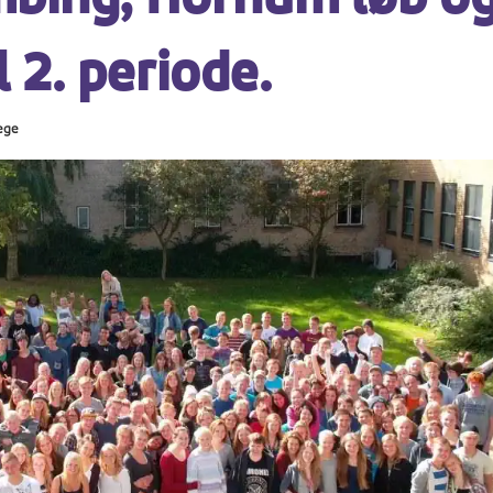
l 2. periode.
ege