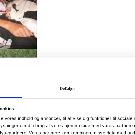
Detaljer
ookies
se vores indhold og annoncer, til at vise dig funktioner til sociale
oplysninger om din brug af vores hjemmeside med vores partnere i
m cyklede med i Tour de Århus-Ranum, frem til efterskolen og blev
ysepartnere. Vores partnere kan kombinere disse data med andr