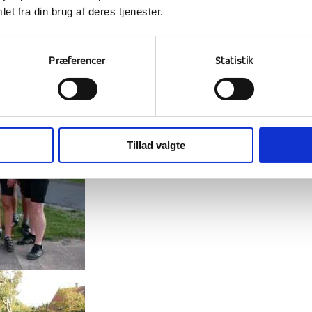
 venner. Cykelholdet klarede turen på bare 6 timer i strid modvind, 
et fra din brug af deres tjenester.
turens dag, der var grill, samt kajak og kanoture på Vilsted Sø.
Præferencer
Statistik
Tillad valgte