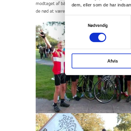
modtaget af både lærerne, de nye elever og deres
dem, eller som de har indsaml
de nød at være tilbage. Søndag deltog vi alle i Na
Samtykkevalg
Nødvendig
Afvis