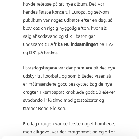
havde release på sit nye album. Det var
hendes første koncert i Europa, og selvom
publikum var noget udkørte efter en dag, så
blev det en rigtig hyggelig aften, hvor alt
salg af sodavand og slik i baren går
ubeskåret til
Afrika Nu indsamlingen
på TV2
og DR1 på lørdag.
I torsdagsfagene var der premiere på det nye
udstyr til floorball, og som billedet viser, så
er målmændene godt beskyttet bag de nye
dragter. I kampsport knoklede godt 50 elever
svedende i 1½ time med gæstelærer og
træner Rene Nielsen.
Fredag morgen var de fleste noget bombede,
men alligevel var der morgenmotion og efter