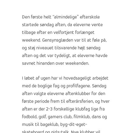
Den første helt “almindelige” efterskole
startede søndag aften, da eleverne vente
tilbage efter en velfortjent forlænget
weekend. Gensynsglæden var til at føle på,
og støj niveauet tilsvarende højt søndag
aften og det var tydeligt, at eleverne havde
savnet hinanden over weekenden.
I løbet af ugen har vi hovedsageligt arbejdet
med de boglige fag og profilfagene. Søndag
aften valgte eleverne aftenklubber for den
første periode frem til efterårsferien, og hver
aften er der 2-3 forskellige klubfag lige fra
fodbold, golf, gamers club, filmklub, dans og
musik til bageklub, byg-dit-eget-
skateboard og girls-talk. Nye klubber vil