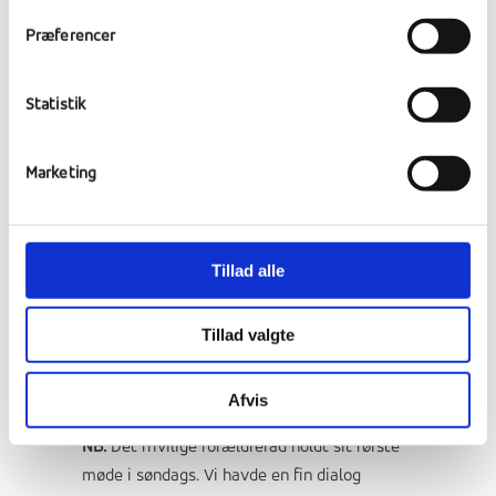
problemerne og løse dem gennem opbygning
Præferencer
af tillid og gensidig respekt.
Statistik
I denne weekend er der mere end 120 elever
på skolen og der er byfest i Ranum
Multikulturhus. Eleverne medvirker i bl.a.
Marketing
fodboldturneringen og ellers er der dømt
hygge og afslapning inden det går løs igen
i efterskoleugen.
Tillad alle
Med venlig hilsen og rigtig god weekend!
Tillad valgte
Olav Storm
forstander
Afvis
NB:
Det frivilige forældreråd holdt sit første
møde i søndags. Vi havde en fin dialog