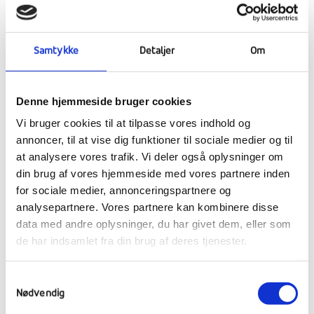
morgenmaden 4 timers tema i
Medborgerskab om Demokrati. Midt i
formiddagens lektioner, udskrev
Samtykke
Detaljer
Om
statsministeren valg – Det kan vist kaldes
aktuelisering af undervisningen. Nu får vi
travlt med at arrangere politisk debatmøde
Denne hjemmeside bruger cookies
mellem repræsentanter for partierne og
Vi bruger cookies til at tilpasse vores indhold og
debatere med eleverne i de næste 3 uger.
annoncer, til at vise dig funktioner til sociale medier og til
at analysere vores trafik. Vi deler også oplysninger om
Pædagogisk har vi fortsat den fantastisk
din brug af vores hjemmeside med vores partnere inden
positive start. Vi fik udredt noget natterend i
for sociale medier, annonceringspartnere og
den forrige weekend og i pædagogiskteam
analysepartnere. Vores partnere kan kombinere disse
har besluttet, at der skal bygges tillid op
data med andre oplysninger, du har givet dem, eller som
igennem køkkentjensten hver aften de
de har indsamlet fra din brug af deres tjenester.
næste 4 uger. I fællessamlingen har jeg sat
fokus på konflikttrappen, og givet eksempler
Samtykkevalg
på dialogløsninger. Det fælles mål er
Nødvendig
pædagogisk at insistere på, at vi kan tale om