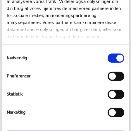
at analysere vores trafik. Vi deler også oplysninger om
din brug af vores hjemmeside med vores partnere inden
for sociale medier, annonceringspartnere og
analysepartnere. Vores partnere kan kombinere disse
Ansøgninger
data med andre oplysninger, du har givet dem, eller som
de har indsamlet fra din brug af deres tjenester.
Samtykkevalg
Alle elever skal i forbindelse med
Nødvendig
uddannelsesvalget udfylde ansøgning til
ungdomsuddannelserne
på
Præferencer
www.optagelse.dk
. Proceduren er ikke den
samme i 9. og 10. kl., men øverst på denne
side kan I se den procedure, der er relevant
Statistik
for jer.
Marketing
Vejledningsmuligheder for