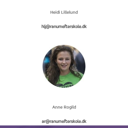
Heidi Lillelund
hlj@ranumefterskole.dk
Anne Rogild
ar@ranumefterskole.dk