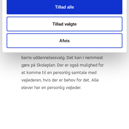
forældre
Tillad alle
Tillad valgte
I forældre er meget velkomne til at kontakte
Afvis
vores vejledere, hvis I har nogle spørgsmål
eller brug for hjælp i forbindelse med jeres
barns uddannelsesvalg. Det kan I nemmest
gøre på Skoleplan. Der er også mulighed for
at komme til en personlig samtale med
vejlederen, hvis der er behov for det. Alle
elever har en personlig vejleder.