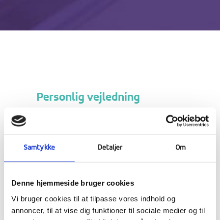
Personlig vejledning
Alle elever skal til en individuel samtale med
Samtykke
Detaljer
Om
deres vejleder. Disse samtaler finder primært
sted oktober-december. I forbindelse med
Denne hjemmeside bruger cookies
samtalerne laver vejlederen en
Vi bruger cookies til at tilpasse vores indhold og
Uddannelsesparathedsvurdering – ofte i
annoncer, til at vise dig funktioner til sociale medier og til
samarbejde med kontakt-og faglærere.