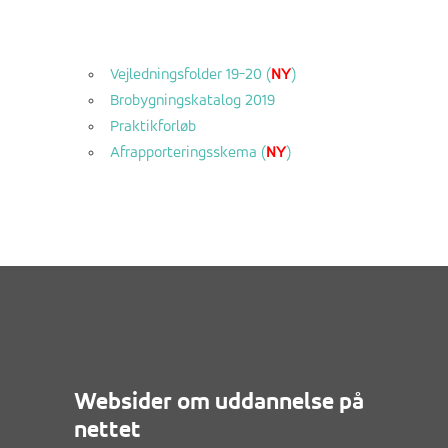
Vejledningsfolder 19-20 (
NY
)
Brobygningskatalog 2019
Praktikforløb
Afrapporteringsskema (
NY
)
Websider om uddannelse på
nettet