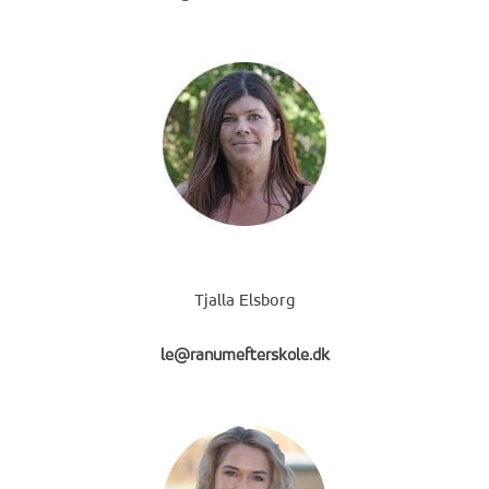
Tjalla Elsborg
le@ranumefterskole.dk