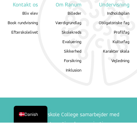
Kontakt os
Om Ranum
Undervisning
Bliv elev
Billeder
Indholdsplan
Book rundvisning
Værdigrundlag
Obligatoriske fag
Efterskolelivet
Skolekreds
Profilfag
Evaluering
Kulturfag
Sikkerhed
Karakter skala
Forsikring
Vejledning
Inklusion
English
Danish
Ranum Efterskole College samarbejder med
følgende internationale organisationer