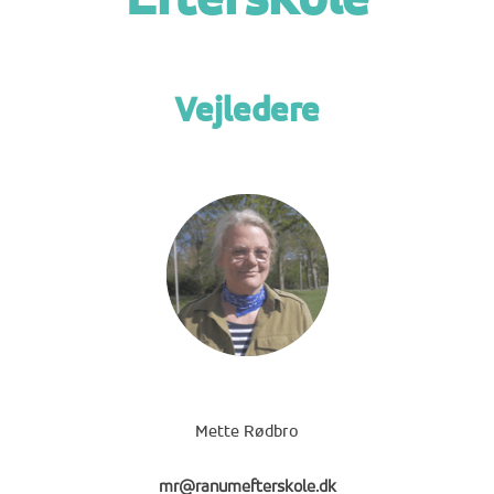
Efterskole
Vejledere
Mette Rødbro
mr@ranumefterskole.dk