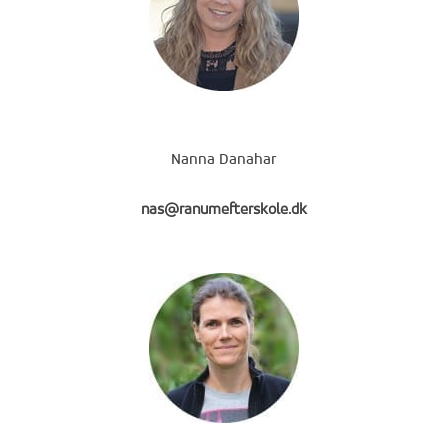
Nanna Danahar
nas@ranumefterskole.dk