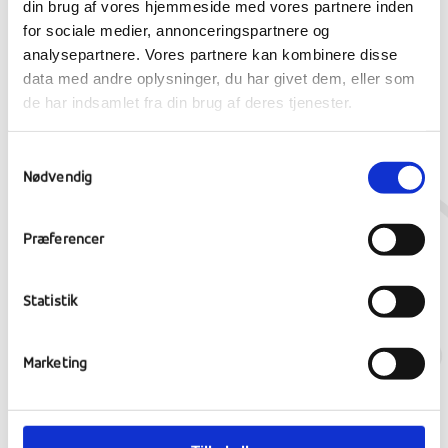
din brug af vores hjemmeside med vores partnere inden
for sociale medier, annonceringspartnere og
analysepartnere. Vores partnere kan kombinere disse
data med andre oplysninger, du har givet dem, eller som
de har indsamlet fra din brug af deres tjenester.
Samtykkevalg
Nødvendig
Præferencer
Kontakt os
Om Ranum
Undervisning
Statistik
Bliv elev
Billeder
Indholdsplan
Book rundvisning
Værdigrundlag
Obligatoriske fag
Marketing
Efterskolelivet
Skolekreds
Profilfag
Evaluering
Kulturfag
Sikkerhed
Karakter skala