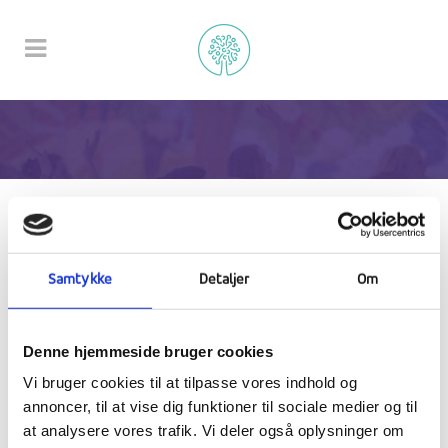
Webshop
Samtykke
Detaljer
Om
Bliv alt det som du er
Denne hjemmeside bruger cookies
Ranum Efterskole College
Seminarievej 23, 9681 Ranum
Vi bruger cookies til at tilpasse vores indhold og
annoncer, til at vise dig funktioner til sociale medier og til
info@ranumefterskole.dk
at analysere vores trafik. Vi deler også oplysninger om
+45 96664400