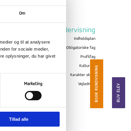
Om
Om Ranum
Undervisning
Billeder
Indholdsplan
 medier og til at analysere
Værdigrundlag
Obligatoriske fag
nden for sociale medier,
e oplysninger, du har givet
Skolekreds
Profilfag
Evaluering
Kulturfag
BOOK RUNDVISNING
Sikkerhed
Karakter skala
Marketing
Forsikring
Vejledning
BLIV ELEV
Inklusion
Tillad alle