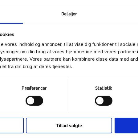
Detaljer
Kontakt os
ookies
Bliv elev
se vores indhold og annoncer, til at vise dig funktioner til sociale
Book rundvisning
oplysninger om din brug af vores hjemmeside med vores partnere i
ysepartnere. Vores partnere kan kombinere disse data med andr
Efterskolelivet
et fra din brug af deres tjenester.
Præferencer
Statistik
Tillad valgte