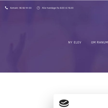
Kontakt:
96 66 44 00
Alle hverdage fra 8.00 til 16.00
NY ELEV
OM RANUM