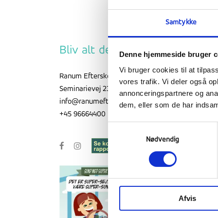
Samtykke
Bliv alt det som du er
Denne hjemmeside bruger c
Vi bruger cookies til at tilpas
Ranum Efterskole College
vores trafik. Vi deler også 
Seminarievej 23, 9681 Ranum
annonceringspartnere og anal
info@ranumefterskole.dk
dem, eller som de har indsaml
+45 96664400
Samtykkevalg
Nødvendig
Afvis