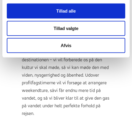
Waterperformance indeholder dog mere en
Tillad alle
at være på vandet. Vi vil også udfordre og
træne vores styrke og balance på land.
Tillad valgte
Balancetræningen vil primært foregå på
indo-boards, spring fra vipper, trampolin o.l.
Styrketræningen vil primært bestå i
Afvis
coretræning. Desuden vil vi også arbejde med
destinationen – vi vil forberede os på den
kultur vi skal møde, så vi kan møde den med
viden, nysgerrighed og åbenhed. Udover
profilfagstimerne vil vi forsøge at arrangere
weekendture, såvi får endnu mere tid på
vandet, og så vi bliver klar til at give den gas
på vandet under helt perfekte forhold på
rejsen.