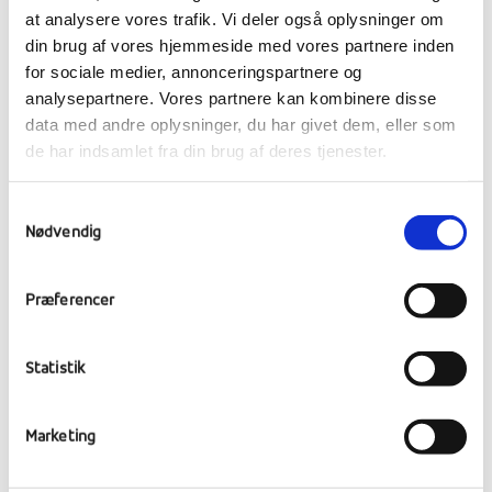
Strand
at analysere vores trafik. Vi deler også oplysninger om
din brug af vores hjemmeside med vores partnere inden
for sociale medier, annonceringspartnere og
Vi lærer dig at kontrollere bræt og sejl. Målet
analysepartnere. Vores partnere kan kombinere disse
er at have det sjovt på vand som land. Du
data med andre oplysninger, du har givet dem, eller som
lærer at vende windsurferen med
de har indsamlet fra din brug af deres tjenester.
stavvendinger og bomninger. Fart og planings
oplevelser og leg med freestyle tricks.
Samtykkevalg
Sejlads på bane med bøjer, så du lærer at
Nødvendig
holde højde op mod vinden som sejlads med
vinden. Selvredning og viden om vind og vejr.
Præferencer
S.U.P. board turer på Vilsted Sø og
styrketræning når vind & vejr ikke arter sig.
Statistik
Marketing
Generelt