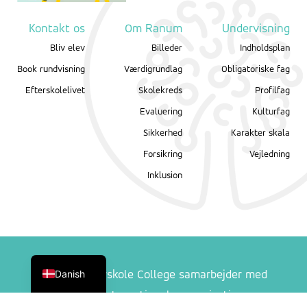
Kontakt os
Om Ranum
Undervisning
Bliv elev
Billeder
Indholdsplan
Book rundvisning
Værdigrundlag
Obligatoriske fag
Efterskolelivet
Skolekreds
Profilfag
Evaluering
Kulturfag
Sikkerhed
Karakter skala
Forsikring
Vejledning
Inklusion
English
Danish
Ranum Efterskole College samarbejder med
følgende internationale organisationer