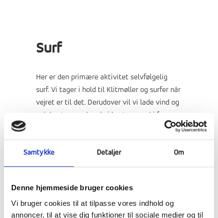
Surf
Her er den primære aktivitet selvfølgelig
surf. Vi tager i hold til Klitmøller og surfer når
vejret er til det. Derudover vil vi lade vind og
vejr bestemme hvad vi kaster os ud i fra
gang til gang – men du skal være klar på at
trodse det danske vejr og hoppe på vandet i
Samtykke
Detaljer
Om
alt slags vejr.
Denne hjemmeside bruger cookies
Vi bruger cookies til at tilpasse vores indhold og
Windsurfing ved Trend
annoncer, til at vise dig funktioner til sociale medier og til