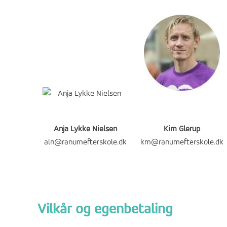
Anja Lykke Nielsen
Kim Glerup
aln@ranumefterskole.dk
km@ranumefterskole.dk
Vilkår og egenbetaling