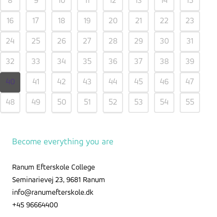
8
9
10
11
12
13
14
15
16
17
18
19
20
21
22
23
24
25
26
27
28
29
30
31
32
33
34
35
36
37
38
39
40
41
42
43
44
45
46
47
48
49
50
51
52
53
54
55
56
57
58
59
Become everything you are
Ranum Efterskole College
Seminarievej 23, 9681 Ranum
info@ranumefterskole.dk
+45 96664400