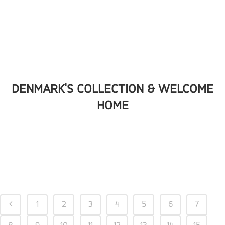
DENMARK'S COLLECTION & WELCOME
HOME
1
2
3
4
5
6
7