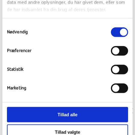
data med andre oplysninger, du har givet dem, eller som
de har indsamlet fra din brug af deres tjenester.
Samtykkevalg
Nødvendig
NEWSLETTER WEEK 11
Præferencer
Statistik
Marketing
DANCE AND GAMER WEEKEND, THEATRE
Tillad alle
CONCERT AND BOATSHOW
Tillad valgte