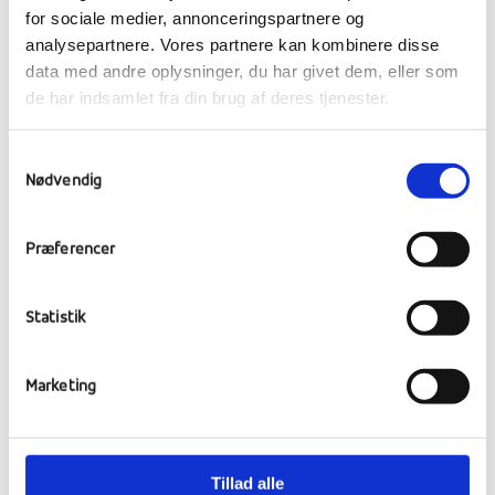
adgangsgivende til franske universiteter
for sociale medier, annonceringspartnere og
analysepartnere. Vores partnere kan kombinere disse
under udvekslingsprogrammet ERASMUS.
data med andre oplysninger, du har givet dem, eller som
de har indsamlet fra din brug af deres tjenester.
Vi tilbyder DELF på tre niveauer : A1
(begynder), A2 (mellem) og B1 (tærskel).
Samtykkevalg
Eksamensudgifterne betales af skolen.
Nødvendig
Eftersom forberedelsen til DELF-prøven er
fuldt integreret i den almindelige
undervisning, behøver eleverne ikke frygte
Præferencer
en øget arbejdsbyrde. DELF-prøven er delt i
to: en individuel prøve i mundtlig færdighed
Statistik
og en fælles prøve i de resterende sproglige
discipliner.
Marketing
Tillad alle