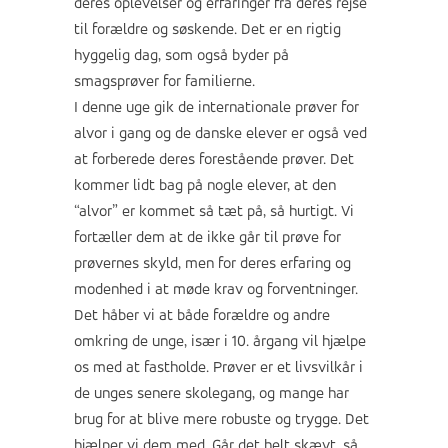
deres oplevelser og erfaringer fra deres rejse
til forældre og søskende. Det er en rigtig
hyggelig dag, som også byder på
smagsprøver for familierne.
I denne uge gik de internationale prøver for
alvor i gang og de danske elever er også ved
at forberede deres forestående prøver. Det
kommer lidt bag på nogle elever, at den
“alvor” er kommet så tæt på, så hurtigt. Vi
fortæller dem at de ikke går til prøve for
prøvernes skyld, men for deres erfaring og
modenhed i at møde krav og forventninger.
Det håber vi at både forældre og andre
omkring de unge, især i 10. årgang vil hjælpe
os med at fastholde. Prøver er et livsvilkår i
de unges senere skolegang, og mange har
brug for at blive mere robuste og trygge. Det
hjælper vi dem med. Går det helt skævt, så