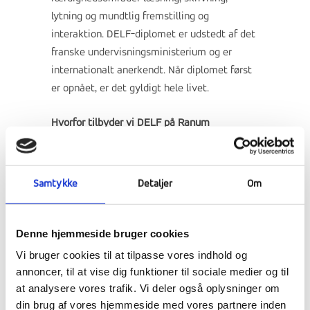
lytning og mundtlig fremstilling og
interaktion. DELF-diplomet er udstedt af det
franske undervisningsministerium og er
internationalt anerkendt. Når diplomet først
er opnået, er det gyldigt hele livet.
Hvorfor tilbyder vi DELF på Ranum
Efterskole College?
Vi finder, at DELF opfylder to behov. For det
Samtykke
Detaljer
Om
første giver DELF entusiastiske og
motiverede elever mulighed for at brillere og
samtidig anspores de til videre beherskelse
Denne hjemmeside bruger cookies
af det franske sprog. For det andet giver
Vi bruger cookies til at tilpasse vores indhold og
DELF elever med fransk eller fransktalende
annoncer, til at vise dig funktioner til sociale medier og til
baggrund mulighed for at nærme sig denne
at analysere vores trafik. Vi deler også oplysninger om
del af deres kulturarv. DELF på niveau B1 er
din brug af vores hjemmeside med vores partnere inden