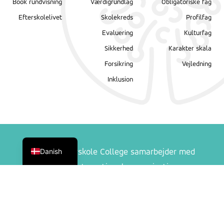
Book rundvisning
Værdigrundlag
Obligatoriske fag
Efterskolelivet
Skolekreds
Profilfag
Evaluering
Kulturfag
Sikkerhed
Karakter skala
Forsikring
Vejledning
Inklusion
English
Danish
Ranum Efterskole College samarbejder med
følgende internationale organisationer