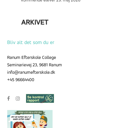
kommende elever
29. maj 2026
ARKIVET
Arkivet
Bliv alt det som du er
Ranum Efterskole College
Seminarievej 23, 9681 Ranum
info@ranumefterskole.dk
+45 96664400