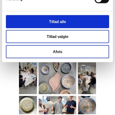
mulighed for at opleve den marokkanske
keramik i sin rette kontekst – og måske
endda møde lokale kunsthåndværkere, der
har arbejdet med faget gennem
Tillad alle
generationer.
Tillad valgte
Afvis