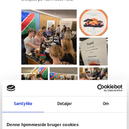
Samtykke
Detaljer
Om
Marokkansk keramik – en
Denne hjemmeside bruger cookies