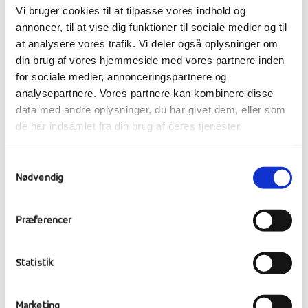
kreativ udfordring
Vi bruger cookies til at tilpasse vores indhold og
annoncer, til at vise dig funktioner til sociale medier og til
at analysere vores trafik. Vi deler også oplysninger om
Onsdag formiddag fik eleverne i valgfaget
din brug af vores hjemmeside med vores partnere inden
Marokko mulighed for at prøve kræfter med
for sociale medier, annonceringspartnere og
traditionel marokkansk keramik. Med
analysepartnere. Vores partnere kan kombinere disse
hænderne i ler og pensler i hånden gav de sig
data med andre oplysninger, du har givet dem, eller som
i kast med at forme og dekorere deres egne
de har indsamlet fra din brug af deres tjenester.
skåle, inspireret af marokkanske mønstre og
teknikker.
Samtykkevalg
Nødvendig
Det krævede både tålmodighed og præcision,
men eleverne gjorde deres bedste for at
Præferencer
skabe flotte og personlige skåle. Det var en
spændende proces, hvor de fik et indblik i en
vigtig del af Marokkos håndværkstradition.
Statistik
Når de snart rejser til Marokko, får de
Marketing