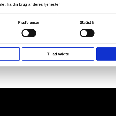
et fra din brug af deres tjenester.
ne mimer musik
Præferencer
Statistik
lege. Velkommen til årets store finale i Lin Sync Battle,” lød det i
 Sync Battle begivenhed, som i år foregik digitalt, fordi det ikke var
have gjort. Deltagerne var dog tilstede – selvfølgelig med behørig afs
Tillad valgte
et og mimet en sang, som de sendte ind til konkurrencen. Det er ik
 unge mennesker får frie tøjler), men herunder kan du se et udpluk af