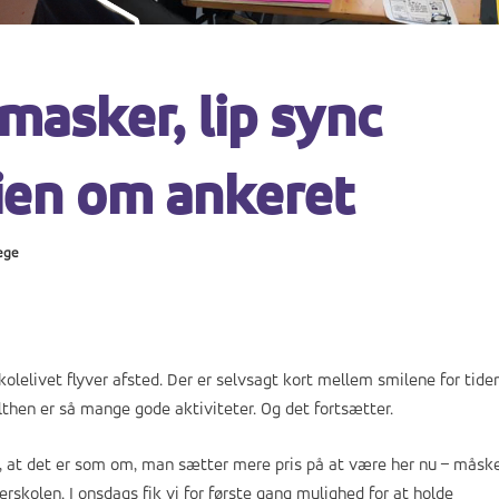
masker, lip sync
rien om ankeret
ege
olelivet flyver afsted. Der er selvsagt kort mellem smilene for tiden
elthen er så mange gode aktiviteter. Og det fortsætter.
lte, at det er som om, man sætter mere pris på at være her nu – måsk
rskolen. I onsdags fik vi for første gang mulighed for at holde