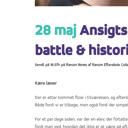
28 maj
Ansigts
battle & histo
Sendt på 16:07h
på
Ranum News
af
Ranum Efterskole Coll
Kære læser
Der er atter kommet flow i tilværelsen, og eftersk
Både fordi vi er tilbage, men også fordi der simp
For et par dage siden, var der en elev, der forta
fordi man ved, hvordan det ikke er at være på efte