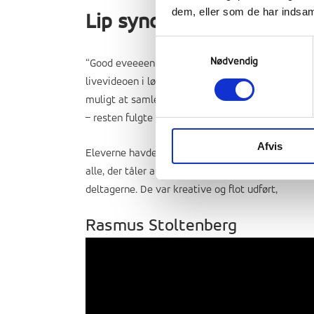
dem, eller som de har indsaml
Lip sync battle – Elever
Samtykkevalg
Nødvendig
“Good eveeeening Europe.. or Ranum Efterskole Col
livevideoen i lørdags. Det var starten på årets Lip
muligt at samles i festsalen, som vi ellers ville 
– resten fulgte med på skærmene.
Afvis
Eleverne havde i dagene op til begivenheden film
alle, der tåler at blive genset (sådan er det, når
deltagerne. De var kreative og flot udført,
Rasmus Stoltenberg