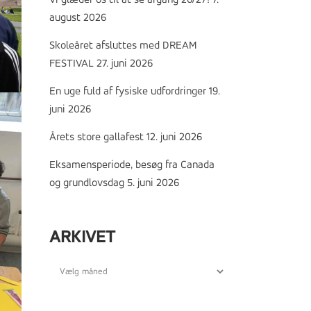
Vi glæder os til at se årgang 26/27!
7.
august 2026
Skoleåret afsluttes med DREAM
FESTIVAL
27. juni 2026
En uge fuld af fysiske udfordringer
19.
juni 2026
Årets store gallafest
12. juni 2026
Eksamensperiode, besøg fra Canada
og grundlovsdag
5. juni 2026
ARKIVET
Arkivet