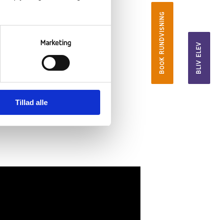
BOOK RUNDVISNING
Marketing
BLIV ELEV
tand
Tillad alle
ke