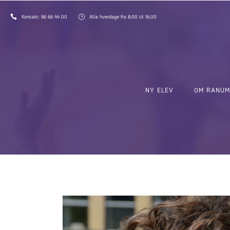
Kontakt:
96 66 44 00
Alle hverdage fra 8.00 til 16.00
NY ELEV
OM RANUM