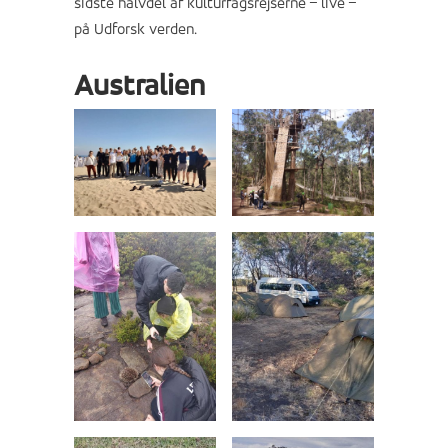
sidste halvdel af kulturfagsrejserne – live –
på Udforsk verden.
Australien