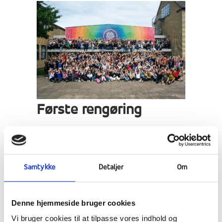
Første rengøring
Det blev tid til at gøre værelser rene, og til
det fik eleverne en instruktionsvideo, som
forhåbentlig bliver brugt hele året. Det gør en
Samtykke
Detaljer
Om
kæmpe forskel for efterskoleåret, hvis
værelserne er rene. Så det hjælper vi
Denne hjemmeside bruger cookies
hinanden med.
Vi bruger cookies til at tilpasse vores indhold og