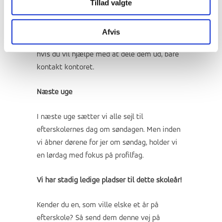
Tillad valgte
Nyt Ranum Magasin
Vi har også fået udgivet årets Ranum
Magasin og vi syntes at du skal tage et kig
Afvis
på det
her
. Vi sender gerne nogle magasiner,
hvis du vil hjælpe med at dele dem ud, bare
kontakt kontoret.
Næste uge
I næste uge sætter vi alle sejl til
efterskolernes dag om søndagen. Men inden
vi åbner dørene for jer om søndag, holder vi
en lørdag med fokus på profilfag.
Vi har stadig ledige pladser til dette skoleår!
Kender du en, som ville elske et år på
efterskole? Så send dem denne vej på