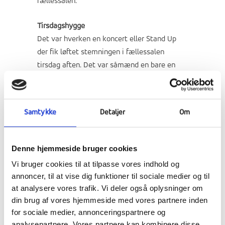
fællessalen.
Tirsdagshygge
Det var hverken en koncert eller Stand Up
der fik løftet stemningen i fællessalen
tirsdag aften. Det var såmænd en bare en
aften i karaokens tegn. Vi vandrede ned af
nostalgiens veje med en duet fra
High School
Musical
, blev børn igen med Elsas
Let it go
Samtykke
Detaljer
Om
og kom lidt i det romantiske hjørne med Ed
Sherrans
Thinking out loud
. Og som i kan se,
så gav eleverne den hele armen i deres
Denne hjemmeside bruger cookies
fortolkninger.
Vi bruger cookies til at tilpasse vores indhold og
annoncer, til at vise dig funktioner til sociale medier og til
Mens vokalerne nåede de høje toner i
at analysere vores trafik. Vi deler også oplysninger om
fællessalen, havde vi Girls Night i e-sport og
din brug af vores hjemmeside med vores partnere inden
senere blev der tændt op for en omgang
for sociale medier, annonceringspartnere og
Champions League i de tre huse. Stemningen
analysepartnere. Vores partnere kan kombinere disse