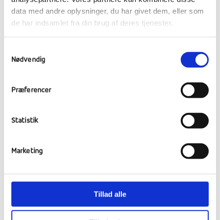
rundt omkring i de tre huse var helt og
data med andre oplysninger, du har givet dem, eller som
aldeles fantastisk. Elever og lærer var glade
de har indsamlet fra din brug af deres tjenester.
og hyggede sig i hinandens selskab.
Samtykkevalg
Høstfest
Nødvendig
I går hold vi vores årlige høstfest og hvilken
fest! Allerede klokken 15.00 var eleverne i
Præferencer
gang med at gøre klar til eftermiddag og
aftenens begivenheder. Vi havde
Statistik
konkurrencer i støvlekast, halmballestabling,
sækkeløb og meget mere. Vi havde
selvfølgelig også en rodeotyr klar til dem,
Marketing
som ville udfordre sig selv lidt ekstra i
anledning af høstfesten.
Tillad alle