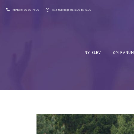
Kontakt:
96 66 44 00
Alle hverdage fra 8.00 til 16.00
NY ELEV
OM RANUM