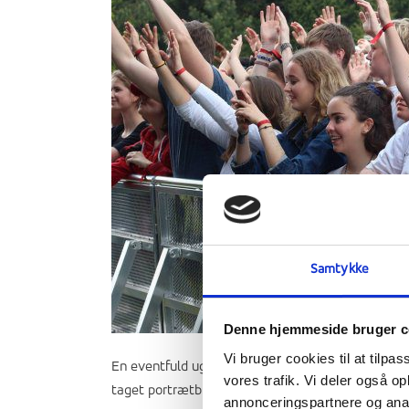
Samtykke
Denne hjemmeside bruger c
Vi bruger cookies til at tilpas
En eventfuld uge på Ranum Efterskole College er g
vores trafik. Vi deler også 
taget portrætbilleder og kontaktgruppebilleder ti
annonceringspartnere og anal