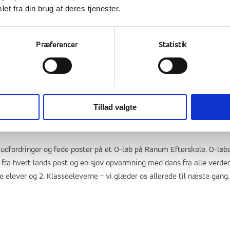
et fra din brug af deres tjenester.
er
Præferencer
Statistik
 en international skole i Izmir, Tyrkiet besøgt os. Besøget er en del 
elever, som havde valgt Oman, UNESCO, som kulturfag. På deres bes
r set grenen og bunkerne.
Tillad valgte
 udfordringer og fede poster på et O-løb på Ranum Efterskole. O-løb
e fra hvert lands post og en sjov opvarmning med dans fra alle verde
e elever og 2. Klasseeleverne – vi glæder os allerede til næste gang.