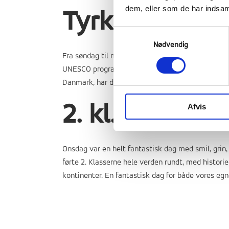
dem, eller som de har indsaml
Tyrkiske gæst
Samtykkevalg
Nødvendig
Fra søndag til mandag har 5 elever og 2 lærere fra
UNESCO program og er tilknyttet nogle af vores 
Danmark, har de bl.a. oplevet Skagen, hvor de ha
2. kl. dag
Afvis
Onsdag var en helt fantastisk dag med smil, grin,
førte 2. Klasserne hele verden rundt, med histori
kontinenter. En fantastisk dag for både vores egn