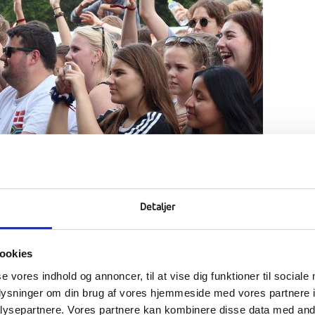
Detaljer
ookies
se vores indhold og annoncer, til at vise dig funktioner til sociale
ået. Vi har haft besøg af en flok dygtige mennesker fra Tyrkiet, få
oplysninger om din brug af vores hjemmeside med vores partnere i
l blå bog og ikke mindst været til Aftryk musikfestival.
ysepartnere. Vores partnere kan kombinere disse data med andr