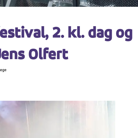
stival, 2. kl. dag og
Jens Olfert
lege