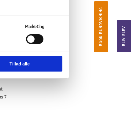
BOOK RUNDVISNING
Marketing
BLIV ELEV
af et
øg i
Tillad alle
et
ns 7