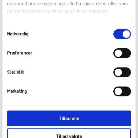
3 retters menu og der var rigtig flotte
data med andre oplysninger, du har givet dem, eller som
elevindslag og sang. Aftenen blev rundet af
de har indsamlet fra din brug af deres tjenester.
med årets største Awardshow, hvor både
elever og især lærerne foldede sig ud på
Samtykkevalg
slapline i festsalen.
Nødvendig
Den sidste nat blev både meget lang og alt
for kort. Der blev skrevet i mindebøgerne og
Præferencer
grædt i alle husene til den lyse morgen.
Statistik
Marketing
Tillad alle
Tillad valgte