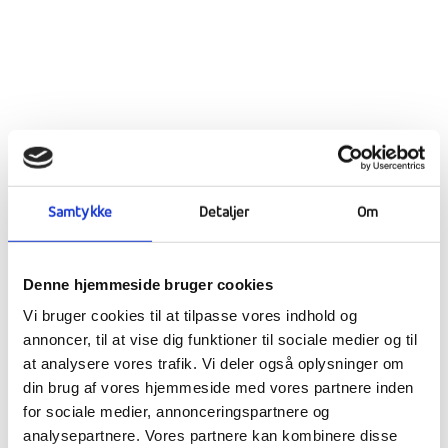
Samtykke
Detaljer
Om
Denne hjemmeside bruger cookies
Vi bruger cookies til at tilpasse vores indhold og
annoncer, til at vise dig funktioner til sociale medier og til
Fredag skinnede solen igen og det samme
at analysere vores trafik. Vi deler også oplysninger om
gjorde skolen efter den store hovedrengøring
din brug af vores hjemmeside med vores partnere inden
i husene. Fredag aften holdt vi en rigtig flot
for sociale medier, annonceringspartnere og
gallafest i Kulturhuset. Lærerne serverede en
analysepartnere. Vores partnere kan kombinere disse