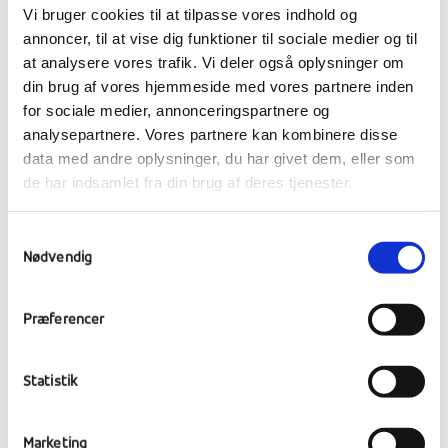
Vi bruger cookies til at tilpasse vores indhold og
annoncer, til at vise dig funktioner til sociale medier og til
at analysere vores trafik. Vi deler også oplysninger om
din brug af vores hjemmeside med vores partnere inden
for sociale medier, annonceringspartnere og
Prøvetiden er både en belastning og en
analysepartnere. Vores partnere kan kombinere disse
befrielse for mange elever og om aftenen har
data med andre oplysninger, du har givet dem, eller som
der været fokus på hygge og fællesskab. Bl.a.
de har indsamlet fra din brug af deres tjenester.
har eleverne skrevet på deres Mindebog, Blå
bog. Det summer af gode historier og lidt
Samtykkevalg
hemmelighedskræmmeri i kontaktgrupperne,
Nødvendig
og i de kommende uger tages billeder af alle
kontaktgrupperne til fællessiderne.
Præferencer
Statistik
Marketing