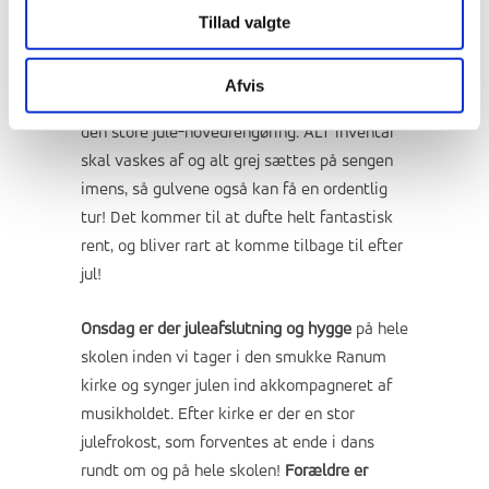
Konkurrencen om det flotteste og mest
Tillad valgte
julede værelse i kategorien 1-2-3-4-5-6
personers værelse
slutter mandag aften, og
Afvis
tirsdag skal alt pilles ned i forbindelse med
den store jule-hovedrengøring. ALT inventar
skal vaskes af og alt grej sættes på sengen
imens, så gulvene også kan få en ordentlig
tur! Det kommer til at dufte helt fantastisk
rent, og bliver rart at komme tilbage til efter
jul!
Onsdag er der juleafslutning og hygge
på hele
skolen inden vi tager i den smukke Ranum
kirke og synger julen ind akkompagneret af
musikholdet. Efter kirke er der en stor
julefrokost, som forventes at ende i dans
rundt om og på hele skolen!
Forældre er