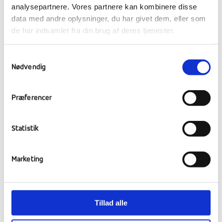
analysepartnere. Vores partnere kan kombinere disse
data med andre oplysninger, du har givet dem, eller som
de har indsamlet fra din brug af deres tjenester.
Samtykkevalg
Nødvendig
Præferencer
Statistik
Næste uge:
Mandag er der almindelig fag,
Marketing
men om eftermiddagen er der
Tøse-juletur
til
Ålborg, og
Mandetur
i naturen, ikke mere
“jule-pynte-pige-hygge”
, som fejring af
Tillad alle
vinterhverv som vikingerne gjorde det!