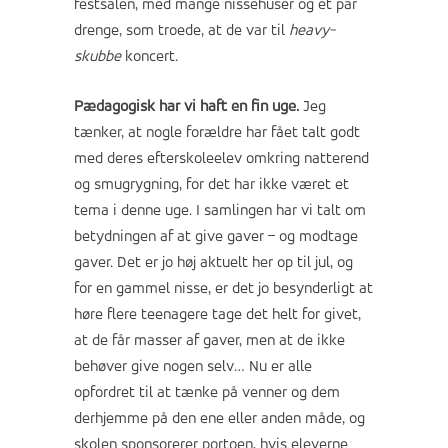
festsalen, med mange nissehuser og et par
drenge, som troede, at de var til
heavy-
skubbe
koncert.
Pædagogisk har vi haft en fin uge.
Jeg
tænker, at nogle forældre har fået talt godt
med deres efterskoleelev omkring natterend
og smugrygning, for det har ikke været et
tema i denne uge. I samlingen har vi talt om
betydningen af at give gaver – og modtage
gaver. Det er jo høj aktuelt her op til jul, og
for en gammel nisse, er det jo besynderligt at
høre flere teenagere tage det helt for givet,
at de får masser af gaver, men at de ikke
behøver give nogen selv… Nu er alle
opfordret til at tænke på venner og dem
derhjemme på den ene eller anden måde, og
skolen sponsorerer portoen, hvis eleverne