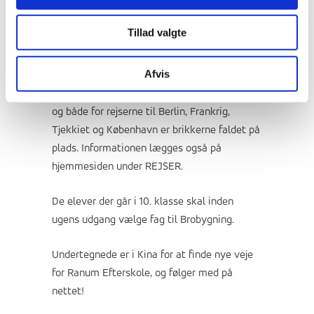
biografbillet og et stort tak!
Tillad valgte
I den kommende uge holder vi igen fokus på
den boglige undervisning og i profilfagene vil
Afvis
eleverne få information om de forestående
profilfagsrejser i uge 41. Spændingen er i top
og både for rejserne til Berlin, Frankrig,
Tjekkiet og København er brikkerne faldet på
plads. Informationen lægges også på
hjemmesiden under REJSER.
De elever der går i 10. klasse skal inden
ugens udgang vælge fag til Brobygning.
Undertegnede er i Kina for at finde nye veje
for Ranum Efterskole, og følger med på
nettet!