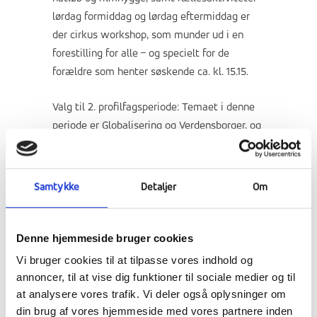
lørdag formiddag og lørdag eftermiddag er
der cirkus workshop, som munder ud i en
forestilling for alle – og specielt for de
forældre som henter søskende ca. kl. 15.15.
Valg til 2. profilfagsperiode: Temaet i denne
periode er Globalisering og Verdensborger, og
eleverne kan foreslå og vælge mellem en
række profilfagsekspeditioner. Ved siden af
disse er der også 2 dage med
Samtykke
Detaljer
Om
kvalifikationsfag og bevægelsesfag. Valget
skal være truffet inden den 1. oktober og
gerne før. Der er oplæg og mulighed for at få
Denne hjemmeside bruger cookies
uddybende information på forældre og
Vi bruger cookies til at tilpasse vores indhold og
søskendedagen de 24. september.
annoncer, til at vise dig funktioner til sociale medier og til
at analysere vores trafik. Vi deler også oplysninger om
Den nye profilavis er færdig
og klar til
din brug af vores hjemmeside med vores partnere inden