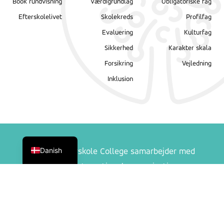
Book rundvisning
Værdigrundlag
Obligatoriske fag
Efterskolelivet
Skolekreds
Profilfag
Evaluering
Kulturfag
Sikkerhed
Karakter skala
Forsikring
Vejledning
Inklusion
English
Danish
Ranum Efterskole College samarbejder med
følgende internationale organisationer