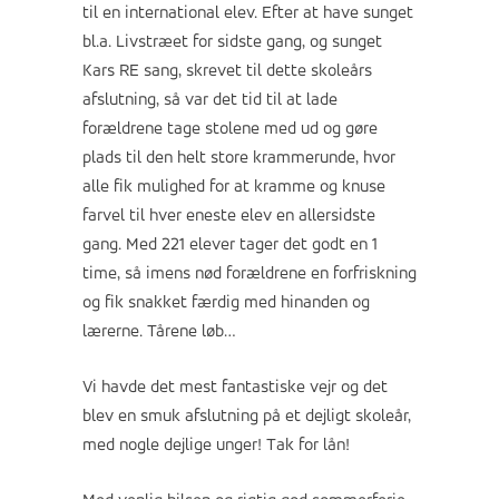
til en international elev. Efter at have sunget
bl.a. Livstræet for sidste gang, og sunget
Kars RE sang, skrevet til dette skoleårs
afslutning, så var det tid til at lade
forældrene tage stolene med ud og gøre
plads til den helt store krammerunde, hvor
alle fik mulighed for at kramme og knuse
farvel til hver eneste elev en allersidste
gang. Med 221 elever tager det godt en 1
time, så imens nød forældrene en forfriskning
og fik snakket færdig med hinanden og
lærerne. Tårene løb…
Vi havde det mest fantastiske vejr og det
blev en smuk afslutning på et dejligt skoleår,
med nogle dejlige unger! Tak for lån!