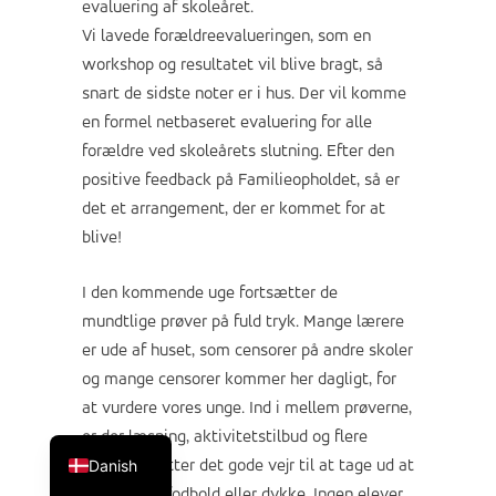
evaluering af skoleåret.
Vi lavede forældreevalueringen, som en
workshop og resultatet vil blive bragt, så
snart de sidste noter er i hus. Der vil komme
en formel netbaseret evaluering for alle
forældre ved skoleårets slutning. Efter den
positive feedback på Familieopholdet, så er
det et arrangement, der er kommet for at
blive!
I den kommende uge fortsætter de
mundtlige prøver på fuld tryk. Mange lærere
er ude af huset, som censorer på andre skoler
og mange censorer kommer her dagligt, for
at vurdere vores unge. Ind i mellem prøverne,
English
er der læsning, aktivitetstilbud og flere
Danish
elever benytter det gode vejr til at tage ud at
sejle, spille fodbold eller dykke. Ingen elever