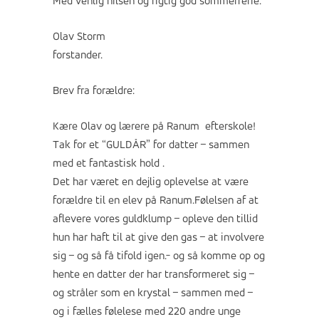
Med venlig hilsen og rigtig god sommerferie.
Olav Storm
forstander.
Brev fra forældre:
Kære Olav og lærere på Ranum efterskole!
Tak for et “GULDÅR” for datter – sammen
med et fantastisk hold .
Det har været en dejlig oplevelse at være
forældre til en elev på Ranum.Følelsen af at
aflevere vores guldklump – opleve den tillid
hun har haft til at give den gas – at involvere
sig – og så få tifold igen.- og så komme op og
hente en datter der har transformeret sig –
og stråler som en krystal – sammen med –
og i fælles følelese med 220 andre unge