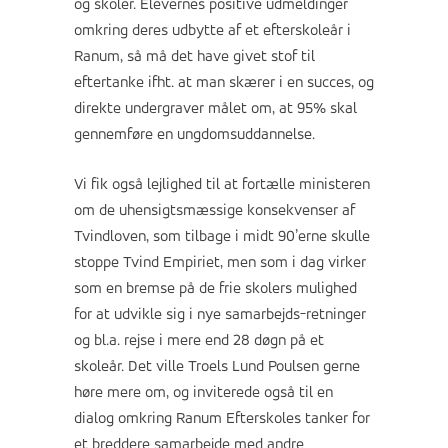
og skoler. Elevernes positive udmeldinger
omkring deres udbytte af et efterskoleår i
Ranum, så må det have givet stof til
eftertanke ifht. at man skærer i en succes, og
direkte undergraver målet om, at 95% skal
gennemføre en ungdomsuddannelse.
Vi fik også lejlighed til at fortælle ministeren
om de uhensigtsmæssige konsekvenser af
Tvindloven, som tilbage i midt 90’erne skulle
stoppe Tvind Empiriet, men som i dag virker
som en bremse på de frie skolers mulighed
for at udvikle sig i nye samarbejds-retninger
og bl.a. rejse i mere end 28 døgn på et
skoleår. Det ville Troels Lund Poulsen gerne
høre mere om, og inviterede også til en
dialog omkring Ranum Efterskoles tanker for
et breddere samarbejde med andre