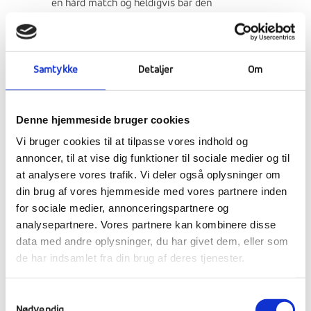
en hård match og heldigvis bar den
hårde træning op til kampen frugt og vi fik
en flot sejr!
Samtykke
Detaljer
Om
Torsdag eftermiddag, efter ministeren var
kørt, spillede vi et brag af et lokalopgør med
Løgstørs Mester hold. Resultatet blev et
Denne hjemmeside bruger cookies
svigende nederlag på 0-7. Nu håber eleverne
Vi bruger cookies til at tilpasse vores indhold og
– lidt naivt at få genoprejsning i den
annoncer, til at vise dig funktioner til sociale medier og til
traditionsrige fodboldkamp mod personalet
at analysere vores trafik. Vi deler også oplysninger om
på onsdag…
din brug af vores hjemmeside med vores partnere inden
for sociale medier, annonceringspartnere og
I går, fredag, fik vi besøg af naturvejleder Lars
analysepartnere. Vores partnere kan kombinere disse
fra Limfjordsmuseet, som overrakte præmier
data med andre oplysninger, du har givet dem, eller som
til det vindende hold fra sidste uges besøg og
de har indsamlet fra din brug af deres tjenester.
aktiviteter på museet.
Samtykkevalg
I den kommende uge er der rigtig mange
Nødvendig