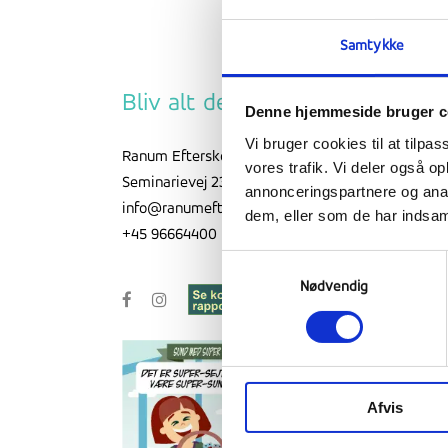
Samtykke
Bliv alt det som du er
Denne hjemmeside bruger c
Vi bruger cookies til at tilpas
Ranum Efterskole College
vores trafik. Vi deler også 
Seminarievej 23, 9681 Ranum
annonceringspartnere og anal
info@ranumefterskole.dk
dem, eller som de har indsaml
+45 96664400
Samtykkevalg
Nødvendig
Afvis