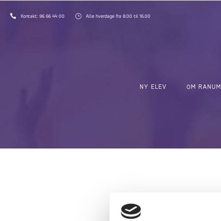
Kontakt:
96 66 44 00
Alle hverdage fra 8.00 til 16.00
NY ELEV
OM RANUM