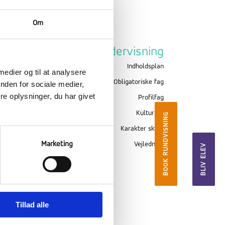
Om
Om Ranum
Undervisning
Billeder
Indholdsplan
 medier og til at analysere
Værdigrundlag
Obligatoriske fag
nden for sociale medier,
e oplysninger, du har givet
Skolekreds
Profilfag
Evaluering
Kulturfag
BOOK RUNDVISNING
Sikkerhed
Karakter skala
Marketing
Forsikring
Vejledning
BLIV ELEV
Inklusion
Tillad alle