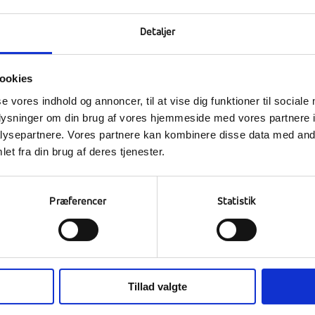
Detaljer
Kontakt os
ookies
Bliv elev
se vores indhold og annoncer, til at vise dig funktioner til sociale
Book rundvisning
oplysninger om din brug af vores hjemmeside med vores partnere i
ysepartnere. Vores partnere kan kombinere disse data med andr
Efterskolelivet
et fra din brug af deres tjenester.
Præferencer
Statistik
Tillad valgte